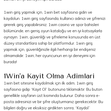
1win giriş yapmak için, 1win bet sayfasına gidin ve
kaydolun. 1win giriş sayfasında, kullanıcı adınızı ve şifrenizi
girerek giriş yapabilirsiniz. 1win casino ve spor bahisleri
bölümünde, en geniş oyun kataloğu ve en iyi katsayılarla
oynayın. 1win, güvenliği ve şifreleme konusunda en üst
düzey standartlara sahip bir platformdur. 1win giriş
yapmak için, güvenliğinizle ilgili herhangi bir endişeniz
olmamalıdır. 1win, her oyuncunun en iyi deneyimi için
burada!
1Win’a Kayıt Olma Adımları
1win bet sitesine kaydolmak için ilk adım, 1win giriş
sayfasına gidip “Kayıt Ol” butonuna tıklamaktır. Bu buton
genellikle sayfanın üst kısmında bulunur. Daha sonra e-
posta adresinizi ve bir şifre oluşturmanız gerekecektir. Bu
bilgileri doğru ve eksiksiz girdikten sonra, “Kaydol”