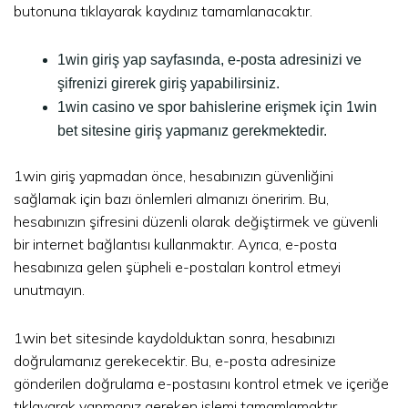
butonuna tıklayarak kaydınız tamamlanacaktır.
1win giriş yap sayfasında, e-posta adresinizi ve
şifrenizi girerek giriş yapabilirsiniz.
1win casino ve spor bahislerine erişmek için 1win
bet sitesine giriş yapmanız gerekmektedir.
1win giriş yapmadan önce, hesabınızın güvenliğini
sağlamak için bazı önlemleri almanızı öneririm. Bu,
hesabınızın şifresini düzenli olarak değiştirmek ve güvenli
bir internet bağlantısı kullanmaktır. Ayrıca, e-posta
hesabınıza gelen şüpheli e-postaları kontrol etmeyi
unutmayın.
1win bet sitesinde kaydolduktan sonra, hesabınızı
doğrulamanız gerekecektir. Bu, e-posta adresinize
gönderilen doğrulama e-postasını kontrol etmek ve içeriğe
tıklayarak yapmanız gereken işlemi tamamlamaktır.