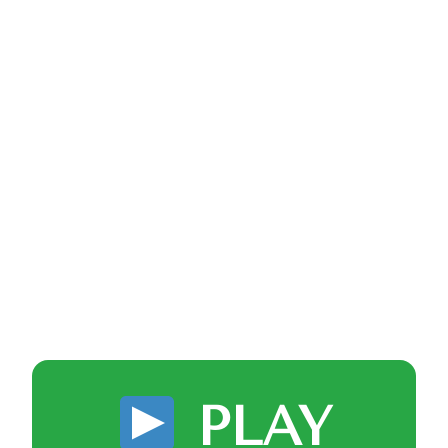
1Win Türkiye
Giriş – 1win
Casino ve
Spor Bahisleri
PLAY