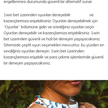
engellenmesi durumunda güvenli bir alternatif sunar.
1 WIN
1win bet üzerinden oyunları deneyebilir
ve
kazançlarımıza erişebilirsiniz. Oyunları deneyebilmek için
“Oyunlar” bölümüne gidin ve istediğiniz oyunları seçin.
Oyunları deneyebilir ve kazançlarınıza erişebilirsiniz. 1win
bet üzerinden güvenli ve hızlı bir deneyim yaşayacaksınız.
Sitemizde çeşitli oyun seçenekleri mevcuttur, bu yüzden en
sevdiğiniz oyunları deneyin. 1win bet üzerinden
kazançlarımıza erişebilir ve para çekme işlemlerinde güvenli
bir deneyim yaşayacaksınız.