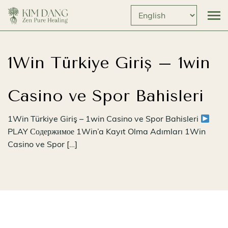
SKIP
TO
CONTENT
1Win Türkiye Giriş – 1win
Casino ve Spor Bahisleri
1Win Türkiye Giriş – 1win Casino ve Spor Bahisleri
PLAY Содержимое 1Win’a Kayıt Olma Adımları 1Win
Casino ve Spor […]