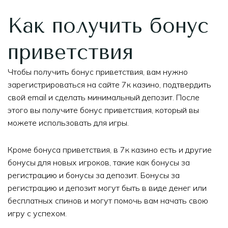
Как получить бонус
приветствия
Чтобы получить бонус приветствия, вам нужно
зарегистрироваться на сайте 7к казино, подтвердить
свой email и сделать минимальный депозит. После
этого вы получите бонус приветствия, который вы
можете использовать для игры.
Кроме бонуса приветствия, в 7к казино есть и другие
бонусы для новых игроков, такие как бонусы за
регистрацию и бонусы за депозит. Бонусы за
регистрацию и депозит могут быть в виде денег или
бесплатных спинов и могут помочь вам начать свою
игру с успехом.