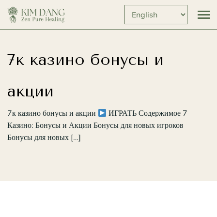
SKIP
TO
CONTENT
7к казино бонусы и
акции
7к казино бонусы и акции
ИГРАТЬ Содержимое 7
Казино: Бонусы и Акции Бонусы для новых игроков
Бонусы для новых […]