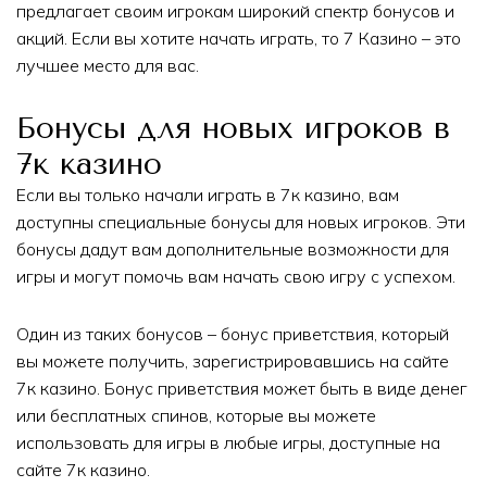
предлагает своим игрокам широкий спектр бонусов и
акций. Если вы хотите начать играть, то 7 Казино – это
лучшее место для вас.
Бонусы для новых игроков в
7к казино
Если вы только начали играть в 7к казино, вам
доступны специальные бонусы для новых игроков. Эти
бонусы дадут вам дополнительные возможности для
игры и могут помочь вам начать свою игру с успехом.
Один из таких бонусов – бонус приветствия, который
вы можете получить, зарегистрировавшись на сайте
7к казино. Бонус приветствия может быть в виде денег
или бесплатных спинов, которые вы можете
использовать для игры в любые игры, доступные на
сайте 7к казино.