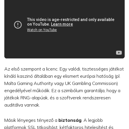
Az első szempont a licenc. Egy valódi, tisztességes játékot
kínáló kaszinó általában egy elismert európai hatóság (pl.
Malta Gaming Authority vagy UK Gambling Commission)
engedélyével működik. Ez a szimbólum garantálja, hogy a
játékok RNG-alapúak, és a szoftverek rendszeresen
auditálva vannak.
Másik lényeges tényező a
biztonság
. A legjobb
platformok SSL titkosítást, kétfaktoros hitelesítést és