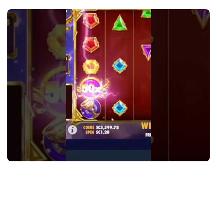
A legjobb