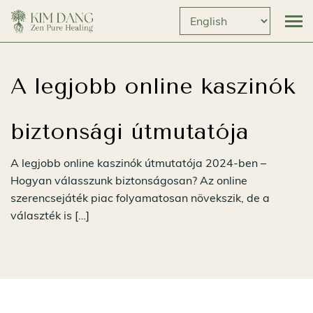
SKIP
TO
CONTENT
A legjobb online kaszinók
biztonsági útmutatója
A legjobb online kaszinók útmutatója 2024‑ben –
Hogyan válasszunk biztonságosan? Az online
szerencsejáték piac folyamatosan növekszik, de a
választék is […]