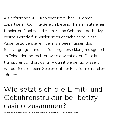
Als erfahrener SEO-Kopiraÿter mit über 10 Jahren
Expertise im iGaming-Bereich biete ich Ihnen heute einen
fundierten Einblick in die Limits und Gebühren bei betizy
casino. Gerade für Spieler ist es entscheidend, diese
Aspekte zu verstehen, denn sie beeinflussen das
Spielvergnügen und die Zahlungsabwicklung maßgeblich.
Im Folgenden betrachten wir die wichtigsten Details
transparent und praxisnah – damit Sie genau wissen,
worauf Sie sich beim Spielen auf der Plattform einstellen
können.
Wie setzt sich die Limit- und
Gebührenstruktur bei betizy
casino zusammen?