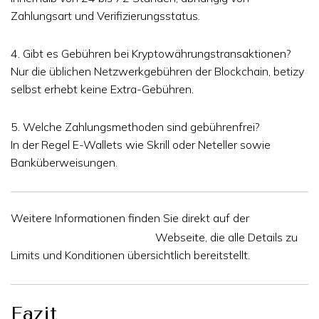
Zahlungsart und Verifizierungsstatus.
4. Gibt es Gebühren bei Kryptowährungstransaktionen?
Nur die üblichen Netzwerkgebühren der Blockchain, betizy
selbst erhebt keine Extra-Gebühren.
5. Welche Zahlungsmethoden sind gebührenfrei?
In der Regel E-Wallets wie Skrill oder Neteller sowie
Banküberweisungen.
Weitere Informationen finden Sie direkt auf der
BETIZY CASINO
Webseite, die alle Details zu
Limits und Konditionen übersichtlich bereitstellt.
Fazit