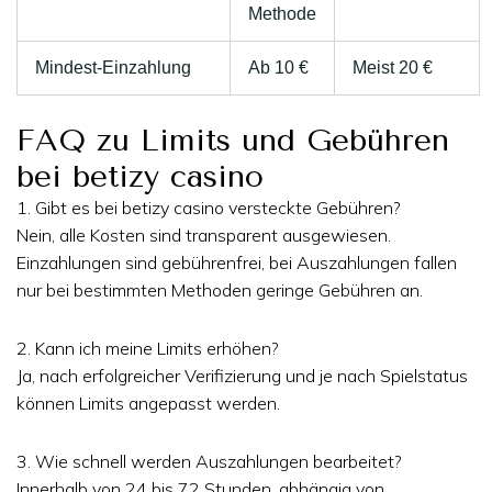
Methode
Mindest-Einzahlung
Ab 10 €
Meist 20 €
FAQ zu Limits und Gebühren
bei betizy casino
1. Gibt es bei betizy casino versteckte Gebühren?
Nein, alle Kosten sind transparent ausgewiesen.
Einzahlungen sind gebührenfrei, bei Auszahlungen fallen
nur bei bestimmten Methoden geringe Gebühren an.
2. Kann ich meine Limits erhöhen?
Ja, nach erfolgreicher Verifizierung und je nach Spielstatus
können Limits angepasst werden.
3. Wie schnell werden Auszahlungen bearbeitet?
Innerhalb von 24 bis 72 Stunden, abhängig von