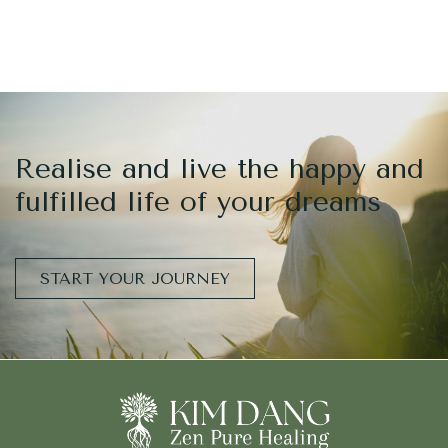
Realise and live the happy and
fulfilled life of your dreams
START YOUR JOURNEY