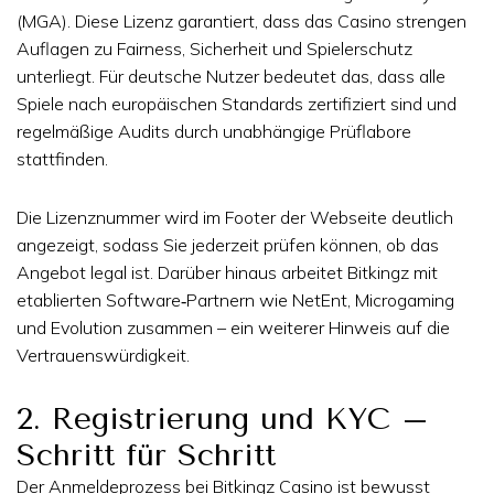
(MGA). Diese Lizenz garantiert, dass das Casino strengen
Auflagen zu Fairness, Sicherheit und Spielerschutz
unterliegt. Für deutsche Nutzer bedeutet das, dass alle
Spiele nach europäischen Standards zertifiziert sind und
regelmäßige Audits durch unabhängige Prüflabore
stattfinden.
Die Lizenznummer wird im Footer der Webseite deutlich
angezeigt, sodass Sie jederzeit prüfen können, ob das
Angebot legal ist. Darüber hinaus arbeitet Bitkingz mit
etablierten Software‑Partnern wie NetEnt, Microgaming
und Evolution zusammen – ein weiterer Hinweis auf die
Vertrauenswürdigkeit.
2. Registrierung und KYC –
Schritt für Schritt
Der Anmeldeprozess bei Bitkingz Casino ist bewusst