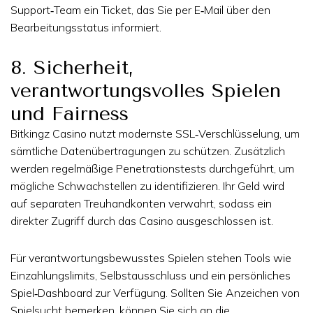
Support‑Team ein Ticket, das Sie per E‑Mail über den
Bearbeitungsstatus informiert.
8. Sicherheit,
verantwortungsvolles Spielen
und Fairness
Bitkingz Casino nutzt modernste SSL‑Verschlüsselung, um
sämtliche Datenübertragungen zu schützen. Zusätzlich
werden regelmäßige Penetrationstests durchgeführt, um
mögliche Schwachstellen zu identifizieren. Ihr Geld wird
auf separaten Treuhandkonten verwahrt, sodass ein
direkter Zugriff durch das Casino ausgeschlossen ist.
Für verantwortungsbewusstes Spielen stehen Tools wie
Einzahlungslimits, Selbstausschluss und ein persönliches
Spiel‑Dashboard zur Verfügung. Sollten Sie Anzeichen von
Spielsucht bemerken, können Sie sich an die