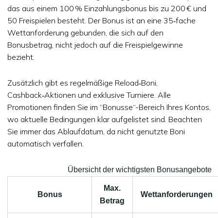
das aus einem 100 % Einzahlungsbonus bis zu 200 € und
50 Freispielen besteht. Der Bonus ist an eine 35‑fache
Wettanforderung gebunden, die sich auf den
Bonusbetrag, nicht jedoch auf die Freispielgewinne
bezieht.
Zusätzlich gibt es regelmäßige Reload‑Boni,
Cashback‑Aktionen und exklusive Turniere. Alle
Promotionen finden Sie im “Bonusse“-Bereich Ihres Kontos,
wo aktuelle Bedingungen klar aufgelistet sind. Beachten
Sie immer das Ablaufdatum, da nicht genutzte Boni
automatisch verfallen.
Übersicht der wichtigsten Bonusangebote
Max.
Bonus
Wettanforderungen
Betrag