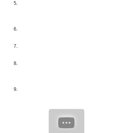
5. SPIELANGEBOT: SLOTS,
LIVE CASINO UND
SPORTWETTEN
6. MOBILE NUTZUNG UND
APP
7. KUNDENSERVICE UND
SUPPORT
8. SICHERHEIT,
VERANTWORTUNGSVOLLES
SPIELEN UND FAIRNESS
9. FAZIT: SOLLTEN SIE BEI
BITKINGZ CASINO SPIELEN?