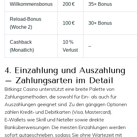
Willkommensbonus
200 €
35× Bonus
Reload‑Bonus
100 €
30× Bonus
(Woche 2)
Cashback
10 %
–
(Monatlich)
Verlust
4. Einzahlung und Auszahlung
– Zahlungsarten im Detail
Bitkingz Casino unterstützt eine breite Palette von
Zahlungsmethoden, die sowohl für Ein- als auch für
Auszahlungen geeignet sind. Zu den gängigen Optionen
zählen Kredit‑ und Debitkarten (Visa, Mastercard),
E‑Wallets wie Skrill und Neteller sowie direkte
Banküberweisungen. Die meisten Einzahlungen werden
sofort gutgeschrieben, sodass Sie ohne Wartezeit mit