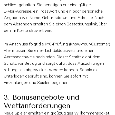
schlicht gehalten. Sie benötigen nur eine gültige
E‑Mail‑Adresse, ein Passwort und ein paar persönliche
Angaben wie Name, Geburtsdatum und Adresse. Nach
dem Absenden erhalten Sie einen Bestätigungslink, über
den Ihr Konto aktiviert wird.
Im Anschluss folgt die KYC‑Prüfung (Know‑Your‑Customer).
Hier müssen Sie einen Lichtbildausweis und einen
Adressnachweis hochladen. Dieser Schritt dient dem
Schutz vor Betrug und sorgt dafür, dass Auszahlungen
reibungslos abgewickelt werden können. Sobald die
Unterlagen geprüft sind, können Sie sofort mit
Einzahlungen und Spielen beginnen.
3. Bonusangebote und
Wettanforderungen
Neue Spieler erhalten ein großzügiges Willkommenspaket,