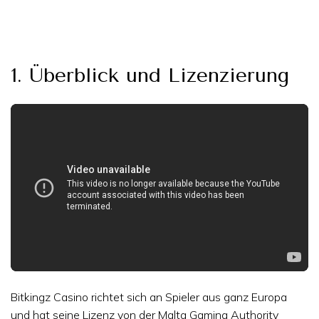
Spieler
1. Überblick und Lizenzierung
Bitkingz Casino richtet sich an Spieler aus ganz Europa
und hat seine Lizenz von der Malta Gaming Authority