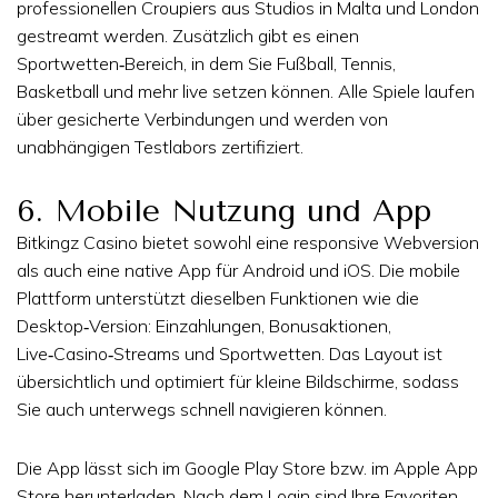
professionellen Croupiers aus Studios in Malta und London
gestreamt werden. Zusätzlich gibt es einen
Sportwetten‑Bereich, in dem Sie Fußball, Tennis,
Basketball und mehr live setzen können. Alle Spiele laufen
über gesicherte Verbindungen und werden von
unabhängigen Testlabors zertifiziert.
6. Mobile Nutzung und App
Bitkingz Casino bietet sowohl eine responsive Webversion
als auch eine native App für Android und iOS. Die mobile
Plattform unterstützt dieselben Funktionen wie die
Desktop‑Version: Einzahlungen, Bonusaktionen,
Live‑Casino‑Streams und Sportwetten. Das Layout ist
übersichtlich und optimiert für kleine Bildschirme, sodass
Sie auch unterwegs schnell navigieren können.
Die App lässt sich im Google Play Store bzw. im Apple App
Store herunterladen. Nach dem Login sind Ihre Favoriten