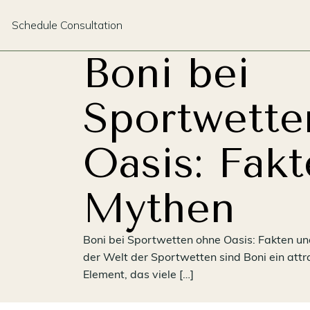
SKIP
TO
Schedule Consultation
CONTENT
Boni bei
Sportwette
Oasis: Fak
Mythen
Boni bei Sportwetten ohne Oasis: Fakten un
der Welt der Sportwetten sind Boni ein attr
Element, das viele […]