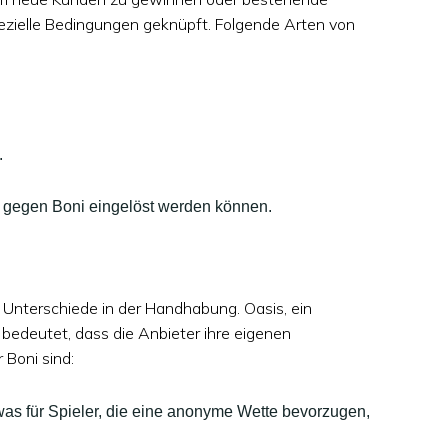
pezielle Bedingungen geknüpft. Folgende Arten von
.
e gegen Boni eingelöst werden können.
e Unterschiede in der Handhabung. Oasis, ein
bedeutet, dass die Anbieter ihre eigenen
 Boni sind:
as für Spieler, die eine anonyme Wette bevorzugen,