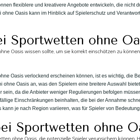
nnen flexiblere und kreativere Angebote entwickeln, die nicht 
ohne Oasis kann im Hinblick auf Spielerschutz und Verantwortu
ei Sportwetten ohne Oa
ohne Oasis wissen sollte, um sie korrekt einschätzen zu können
ne Oasis verlockend erscheinen können, ist es wichtig, die B
i ohne Oasis an, was den Spielern eine breitere Auswahl bietet
sein, da die Anbieter weniger Regulierungen befolgen müsse
ällige Einschränkungen beinhalten, die bei der Annahme schn
 kann je nach Region variieren, was für Spieler von Bedeutung 
ei Sportwetten ohne O
en ohne Oasis, die potenzielle Spieler verunsichern können. Hi