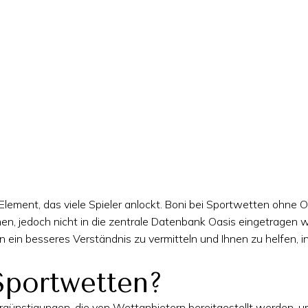
rtwetten ohne O
 Element, das viele Spieler anlockt. Boni bei Sportwetten ohne
n, jedoch nicht in die zentrale Datenbank Oasis eingetragen we
 ein besseres Verständnis zu vermitteln und Ihnen zu helfen, 
Sportwetten?
ergünstigungen, die von Wettanbietern bereitgestellt werden