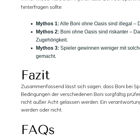
SPORTWETTEN OH
hinterfragen sollte:
Mythos 1:
Alle Boni ohne Oasis sind illegal – D
Mythos 2:
Boni ohne Oasis sind riskanter – Das
Zugehörigkeit.
Mythos 3:
Spieler gewinnen weniger mit solche
gemacht.
Fazit
Zusammenfassend lässt sich sagen, dass Boni bei Spo
Bedingungen der verschiedenen Boni sorgfältig prüfen.
nicht außer Acht gelassen werden. Ein verantwortung
werden oder nicht.
FAQs