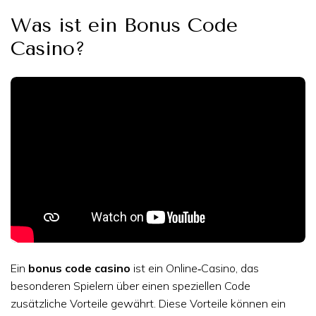
Was ist ein Bonus Code
Casino?
Ein
bonus code casino
ist ein Online‑Casino, das
besonderen Spielern über einen speziellen Code
zusätzliche Vorteile gewährt. Diese Vorteile können ein