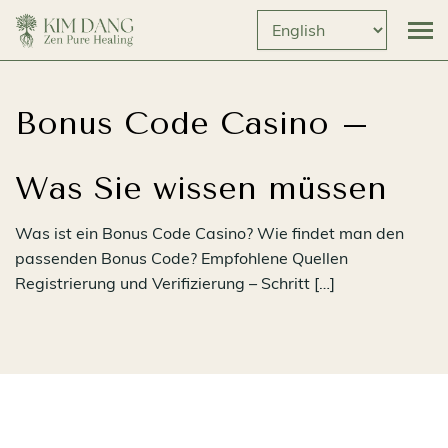
SKIP
TO
CONTENT
Bonus Code Casino –
Was Sie wissen müssen
Was ist ein Bonus Code Casino? Wie findet man den
passenden Bonus Code? Empfohlene Quellen
Registrierung und Verifizierung – Schritt […]