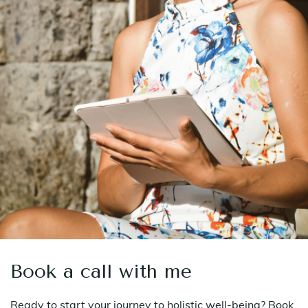
Book a call with me
Ready to start your journey to holistic well-being? Book