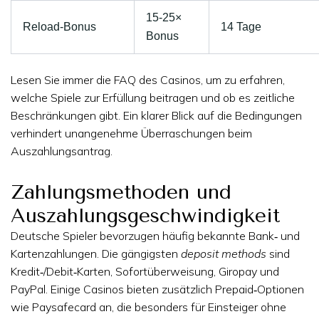
15‑25×
Reload‑Bonus
14 Tage
Bonus
Lesen Sie immer die FAQ des Casinos, um zu erfahren,
welche Spiele zur Erfüllung beitragen und ob es zeitliche
Beschränkungen gibt. Ein klarer Blick auf die Bedingungen
verhindert unangenehme Überraschungen beim
Auszahlungsantrag.
Zahlungsmethoden und
Auszahlungsgeschwindigkeit
Deutsche Spieler bevorzugen häufig bekannte Bank‑ und
Kartenzahlungen. Die gängigsten
deposit methods
sind
Kredit‑/Debit‑Karten, Sofortüberweisung, Giropay und
PayPal. Einige Casinos bieten zusätzlich Prepaid‑Optionen
wie Paysafecard an, die besonders für Einsteiger ohne