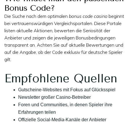
Bonus Code?
Die Suche nach dem optimalen
bonus code casino
beginnt
bei vertrauenswürdigen Vergleichsportalen. Diese Portale
listen aktuelle Aktionen, bewerten die Seriosität der
Anbieter und zeigen die jeweiligen Bonusbedingungen
transparent an. Achten Sie auf aktuelle Bewertungen und
auf die Angabe, ob der Code exklusiv für deutsche Spieler
gilt.
Empfohlene Quellen
Gutscheine‑Websites mit Fokus auf Glücksspiel
Newsletter großer Casino‑Betreiber
Foren und Communities, in denen Spieler ihre
Erfahrungen teilen
Offizielle Social‑Media‑Kanäle der Anbieter