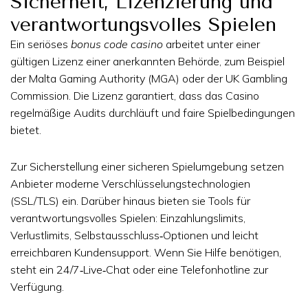
Sicherheit, Lizenzierung und
verantwortungsvolles Spielen
Ein seriöses
bonus code casino
arbeitet unter einer
gültigen Lizenz einer anerkannten Behörde, zum Beispiel
der Malta Gaming Authority (MGA) oder der UK Gambling
Commission. Die Lizenz garantiert, dass das Casino
regelmäßige Audits durchläuft und faire Spielbedingungen
bietet.
Zur Sicherstellung einer sicheren Spielumgebung setzen
Anbieter moderne Verschlüsselungstechnologien
(SSL/TLS) ein. Darüber hinaus bieten sie Tools für
verantwortungsvolles Spielen: Einzahlungslimits,
Verlustlimits, Selbstausschluss‑Optionen und leicht
erreichbaren Kundensupport. Wenn Sie Hilfe benötigen,
steht ein 24/7‑Live‑Chat oder eine Telefonhotline zur
Verfügung.