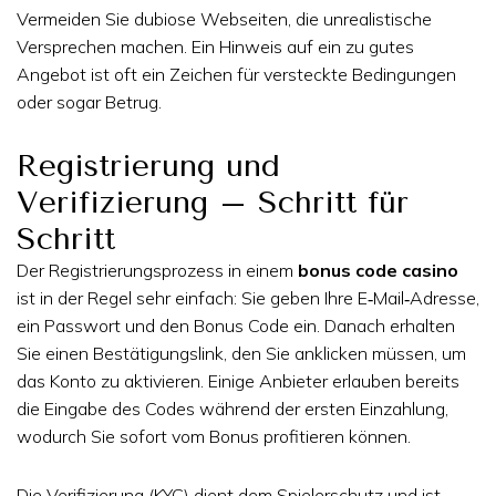
Vermeiden Sie dubiose Webseiten, die unrealistische
Versprechen machen. Ein Hinweis auf ein zu gutes
Angebot ist oft ein Zeichen für versteckte Bedingungen
oder sogar Betrug.
Registrierung und
Verifizierung – Schritt für
Schritt
Der Registrierungsprozess in einem
bonus code casino
ist in der Regel sehr einfach: Sie geben Ihre E‑Mail‑Adresse,
ein Passwort und den Bonus Code ein. Danach erhalten
Sie einen Bestätigungslink, den Sie anklicken müssen, um
das Konto zu aktivieren. Einige Anbieter erlauben bereits
die Eingabe des Codes während der ersten Einzahlung,
wodurch Sie sofort vom Bonus profitieren können.
Die Verifizierung (KYC) dient dem Spielerschutz und ist