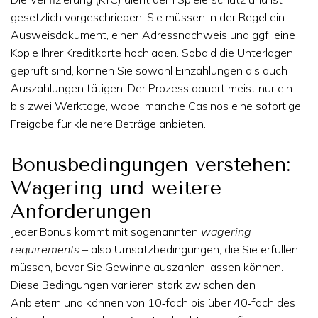
gesetzlich vorgeschrieben. Sie müssen in der Regel ein
Ausweisdokument, einen Adressnachweis und ggf. eine
Kopie Ihrer Kreditkarte hochladen. Sobald die Unterlagen
geprüft sind, können Sie sowohl Einzahlungen als auch
Auszahlungen tätigen. Der Prozess dauert meist nur ein
bis zwei Werktage, wobei manche Casinos eine sofortige
Freigabe für kleinere Beträge anbieten.
Bonusbedingungen verstehen:
Wagering und weitere
Anforderungen
Jeder Bonus kommt mit sogenannten
wagering
requirements
– also Umsatzbedingungen, die Sie erfüllen
müssen, bevor Sie Gewinne auszahlen lassen können.
Diese Bedingungen variieren stark zwischen den
Anbietern und können von 10‑fach bis über 40‑fach des