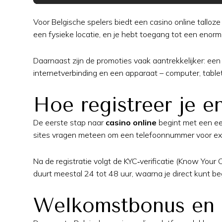
Voor Belgische spelers biedt een casino online talloze
een fysieke locatie, en je hebt toegang tot een enorm 
Daarnaast zijn de promoties vaak aantrekkelijker: ee
internetverbinding en een apparaat – computer, table
Hoe registreer je en
De eerste stap naar
casino online
begint met een ee
sites vragen meteen om een telefoonnummer voor extr
Na de registratie volgt de KYC‑verificatie (Know Your 
duurt meestal 24 tot 48 uur, waarna je direct kunt b
Welkomstbonus en 