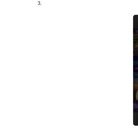
WAAR VIND IK DE BON