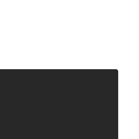
online in