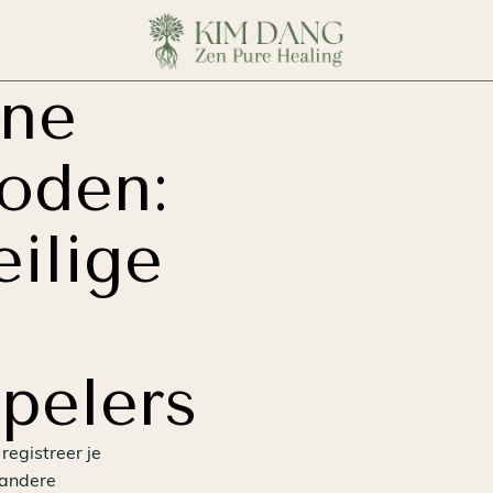
ine
oden:
eilige
r
spelers
registreer je
 andere