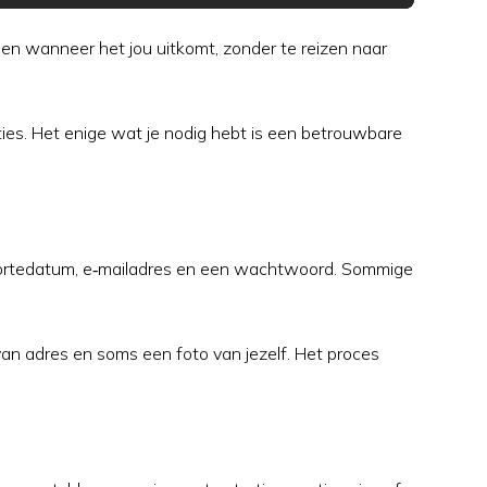
elen wanneer het jou uitkomt, zonder te reizen naar
ties. Het enige wat je nodig hebt is een betrouwbare
eboortedatum, e‑mailadres en een wachtwoord. Sommige
 van adres en soms een foto van jezelf. Het proces