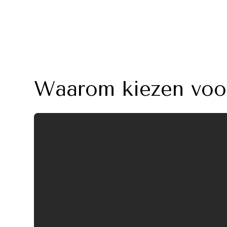
Praktische gi
België
Waarom kiezen voor