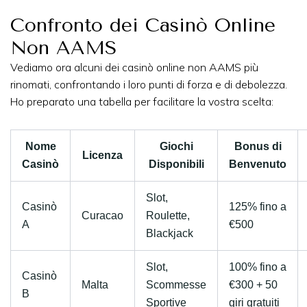
Confronto dei Casinò Online
Non AAMS
Vediamo ora alcuni dei casinò online non AAMS più
rinomati, confrontando i loro punti di forza e di debolezza.
Ho preparato una tabella per facilitare la vostra scelta:
Nome
Giochi
Bonus di
Licenza
Casinò
Disponibili
Benvenuto
Slot,
Casinò
125% fino a
Curacao
Roulette,
A
€500
Blackjack
Slot,
100% fino a
Casinò
Malta
Scommesse
€300 + 50
B
Sportive
giri gratuiti