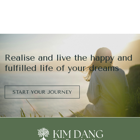
Realise and live the happy and
fulfilled life of your dreams
START YOUR JOURNEY