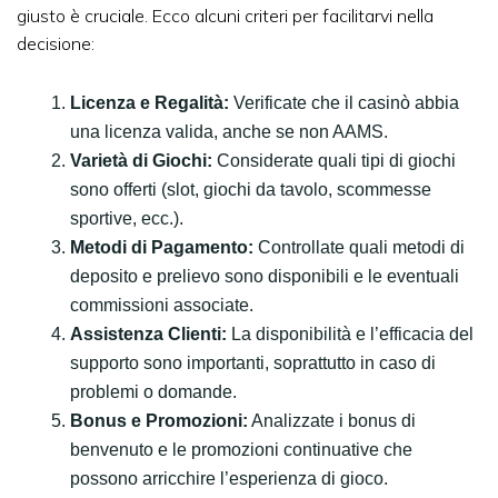
giusto è cruciale. Ecco alcuni criteri per facilitarvi nella
decisione:
Licenza e Regalità:
Verificate che il casinò abbia
una licenza valida, anche se non AAMS.
Varietà di Giochi:
Considerate quali tipi di giochi
sono offerti (slot, giochi da tavolo, scommesse
sportive, ecc.).
Metodi di Pagamento:
Controllate quali metodi di
deposito e prelievo sono disponibili e le eventuali
commissioni associate.
Assistenza Clienti:
La disponibilità e l’efficacia del
supporto sono importanti, soprattutto in caso di
problemi o domande.
Bonus e Promozioni:
Analizzate i bonus di
benvenuto e le promozioni continuative che
possono arricchire l’esperienza di gioco.