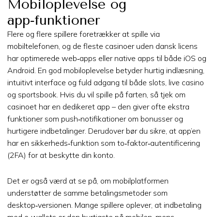
Mobiloplevelse og
app‑funktioner
Flere og flere spillere foretrækker at spille via
mobiltelefonen, og de fleste casinoer uden dansk licens
har optimerede web‑apps eller native apps til både iOS og
Android. En god mobiloplevelse betyder hurtig indlæsning,
intuitivt interface og fuld adgang til både slots, live casino
og sportsbook. Hvis du vil spille på farten, så tjek om
casinoet har en dedikeret app – den giver ofte ekstra
funktioner som push‑notifikationer om bonusser og
hurtigere indbetalinger. Derudover bør du sikre, at app’en
har en sikkerheds‑funktion som to‑faktor‑autentificering
(2FA) for at beskytte din konto.
Det er også værd at se på, om mobilplatformen
understøtter de samme betalingsmetoder som
desktop‑versionen. Mange spillere oplever, at indbetaling
med e‑wallets er den hurtigste på mobilen, mens