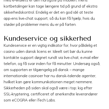
kortbetalinger kan tage længere tid på grund af ekstra
sikkerhedskontrol. Endelig er det en god idé at teste
app‑ens live‑chat support, så du kan få hjælp, hvis du
støder på problemer mens du er på farten.
Kundeservice og sikkerhed
Kundeservice er en vigtig indikator for, hvor pålidelig et
casino uden dansk licens er. Ideelt set bør du kunne
kontakte support døgnet rundt via live‑chat, e‑mail eller
telefon, og få svar inden for få minutter. Undersøg også,
om supporten er tilgængelig på dansk – mange
internationale casinoer har nu dansk‑talende agenter,
hvilket kan gøre kommunikationen meget nemmere.
Sikkerheden på siden skal også være i top; kig efter
SSL‑kryptering, certificeret af anerkendte leverandører
som eCOGRA eller iTech Labs.