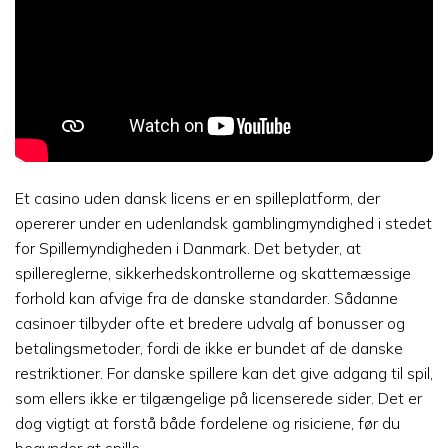
Et casino uden dansk licens er en spilleplatform, der
opererer under en udenlandsk gamblingmyndighed i stedet
for Spillemyndigheden i Danmark. Det betyder, at
spillereglerne, sikkerhedskontrollerne og skattemæssige
forhold kan afvige fra de danske standarder. Sådanne
casinoer tilbyder ofte et bredere udvalg af bonusser og
betalingsmetoder, fordi de ikke er bundet af de danske
restriktioner. For danske spillere kan det give adgang til spil,
som ellers ikke er tilgængelige på licenserede sider. Det er
dog vigtigt at forstå både fordelene og risiciene, før du
begynder at spille.