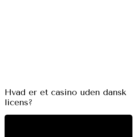
til casino
uden dansk
licens
Hvad er et casino uden dansk
licens?