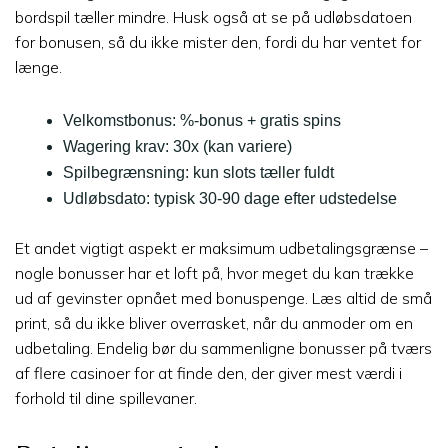
bordspil tæller mindre. Husk også at se på udløbsdatoen
for bonusen, så du ikke mister den, fordi du har ventet for
længe.
Velkomstbonus: %‑bonus + gratis spins
Wagering krav: 30x (kan variere)
Spilbegrænsning: kun slots tæller fuldt
Udløbsdato: typisk 30‑90 dage efter udstedelse
Et andet vigtigt aspekt er maksimum udbetalingsgrænse –
nogle bonusser har et loft på, hvor meget du kan trække
ud af gevinster opnået med bonuspenge. Læs altid de små
print, så du ikke bliver overrasket, når du anmoder om en
udbetaling. Endelig bør du sammenligne bonusser på tværs
af flere casinoer for at finde den, der giver mest værdi i
forhold til dine spillevaner.