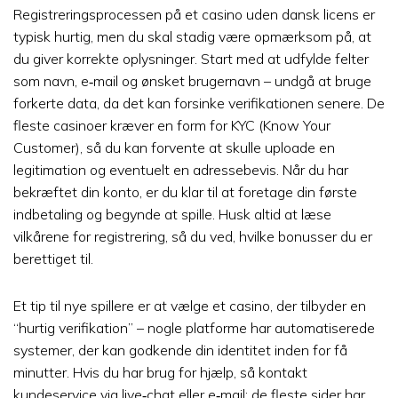
Registreringsprocessen på et casino uden dansk licens er
typisk hurtig, men du skal stadig være opmærksom på, at
du giver korrekte oplysninger. Start med at udfylde felter
som navn, e‑mail og ønsket brugernavn – undgå at bruge
forkerte data, da det kan forsinke verifikationen senere. De
fleste casinoer kræver en form for KYC (Know Your
Customer), så du kan forvente at skulle uploade en
legitimation og eventuelt en adressebevis. Når du har
bekræftet din konto, er du klar til at foretage din første
indbetaling og begynde at spille. Husk altid at læse
vilkårene for registrering, så du ved, hvilke bonusser du er
berettiget til.
Et tip til nye spillere er at vælge et casino, der tilbyder en
“hurtig verifikation” – nogle platforme har automatiserede
systemer, der kan godkende din identitet inden for få
minutter. Hvis du har brug for hjælp, så kontakt
kundeservice via live‑chat eller e‑mail; de fleste sider har