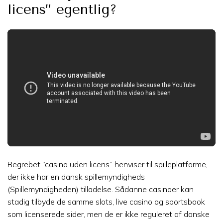
licens” egentlig?
Begrebet “casino uden licens” henviser til spilleplatforme,
der ikke har en dansk spillemyndigheds
(Spillemyndigheden) tilladelse. Sådanne casinoer kan
stadig tilbyde de samme slots, live casino og sportsbook
som licenserede sider, men de er ikke reguleret af danske