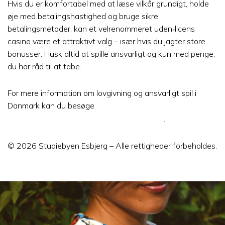
Hvis du er komfortabel med at læse vilkår grundigt, holde
øje med betalingshastighed og bruge sikre
betalingsmetoder, kan et velrenommeret uden‑licens
casino være et attraktivt valg – især hvis du jagter store
bonusser. Husk altid at spille ansvarligt og kun med penge,
du har råd til at tabe.
For mere information om lovgivning og ansvarligt spil i
Danmark kan du besøge
STUDIEBYENESBJERG.DK
.
© 2026 Studiebyen Esbjerg – Alle rettigheder forbeholdes.