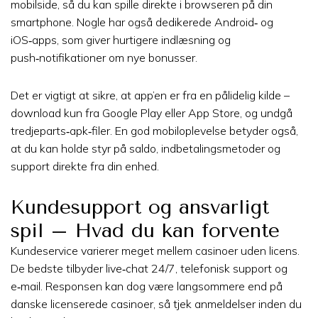
mobilside, så du kan spille direkte i browseren på din
smartphone. Nogle har også dedikerede Android‑ og
iOS‑apps, som giver hurtigere indlæsning og
push‑notifikationer om nye bonusser.
Det er vigtigt at sikre, at app’en er fra en pålidelig kilde –
download kun fra Google Play eller App Store, og undgå
tredjeparts‑apk‑filer. En god mobiloplevelse betyder også,
at du kan holde styr på saldo, indbetalingsmetoder og
support direkte fra din enhed.
Kundesupport og ansvarligt
spil – Hvad du kan forvente
Kundeservice varierer meget mellem casinoer uden licens.
De bedste tilbyder live‑chat 24/7, telefonisk support og
e‑mail. Responsen kan dog være langsommere end på
danske licenserede casinoer, så tjek anmeldelser inden du