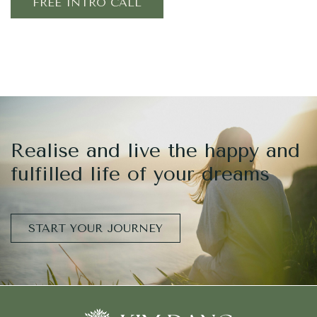
FREE INTRO CALL
Realise and live the happy and
fulfilled life of your dreams
START YOUR JOURNEY