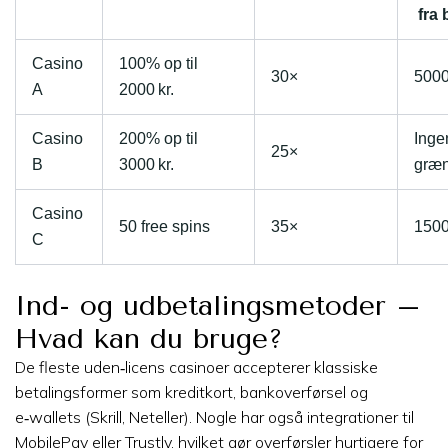
fra
Casino
100% op til
30×
5000
A
2000 kr.
Casino
200% op til
Inge
25×
B
3000 kr.
græ
Casino
50 free spins
35×
1500
C
Ind- og udbetalingsmetoder –
Hvad kan du bruge?
De fleste uden‑licens casinoer accepterer klassiske
betalingsformer som kreditkort, bankoverførsel og
e‑wallets (Skrill, Neteller). Nogle har også integrationer til
MobilePay eller Trustly, hvilket gør overførsler hurtigere for