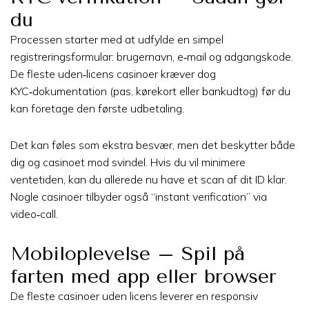
du
Processen starter med at udfylde en simpel
registreringsformular: brugernavn, e‑mail og adgangskode.
De fleste uden‑licens casinoer kræver dog
KYC‑dokumentation (pas, kørekort eller bankudtog) før du
kan foretage den første udbetaling.
Det kan føles som ekstra besvær, men det beskytter både
dig og casinoet mod svindel. Hvis du vil minimere
ventetiden, kan du allerede nu have et scan af dit ID klar.
Nogle casinoer tilbyder også “instant verification” via
video‑call.
Mobiloplevelse – Spil på
farten med app eller browser
De fleste casinoer uden licens leverer en responsiv