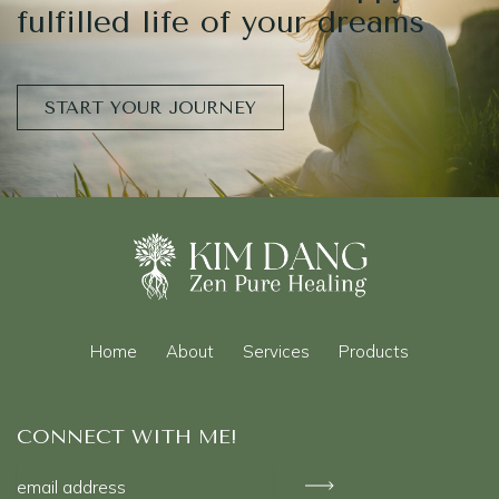
fulfilled life of your dreams
START YOUR JOURNEY
Home
About
Services
Products
CONNECT WITH ME!