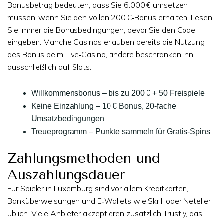
Bonusbetrag bedeuten, dass Sie 6.000 € umsetzen
müssen, wenn Sie den vollen 200 €‑Bonus erhalten. Lesen
Sie immer die Bonusbedingungen, bevor Sie den Code
eingeben. Manche Casinos erlauben bereits die Nutzung
des Bonus beim Live‑Casino, andere beschränken ihn
ausschließlich auf Slots.
Willkommensbonus – bis zu 200 € + 50 Freispiele
Keine Einzahlung – 10 € Bonus, 20‑fache
Umsatzbedingungen
Treueprogramm – Punkte sammeln für Gratis‑Spins
Zahlungsmethoden und
Auszahlungsdauer
Für Spieler in Luxemburg sind vor allem Kreditkarten,
Banküberweisungen und E‑Wallets wie Skrill oder Neteller
üblich. Viele Anbieter akzeptieren zusätzlich Trustly, das