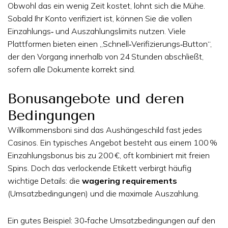
Obwohl das ein wenig Zeit kostet, lohnt sich die Mühe.
Sobald Ihr Konto verifiziert ist, können Sie die vollen
Einzahlungs‑ und Auszahlungslimits nutzen. Viele
Plattformen bieten einen „Schnell‑Verifizierungs‑Button“,
der den Vorgang innerhalb von 24 Stunden abschließt,
sofern alle Dokumente korrekt sind.
Bonusangebote und deren
Bedingungen
Willkommensboni sind das Aushängeschild fast jedes
Casinos. Ein typisches Angebot besteht aus einem 100 %
Einzahlungsbonus bis zu 200 €, oft kombiniert mit freien
Spins. Doch das verlockende Etikett verbirgt häufig
wichtige Details: die
wagering requirements
(Umsatzbedingungen) und die maximale Auszahlung.
Ein gutes Beispiel: 30‑fache Umsatzbedingungen auf den