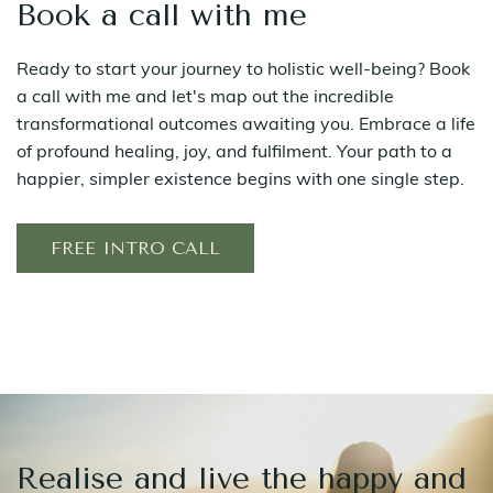
Book a call with me
Ready to start your journey to holistic well-being? Book
a
call with me and let's map out the incredible
transformational outcomes awaiting you.
Embrace a life
of profound healing, joy, and fulfilment. Your
path to a
happier, simpler existence begins with one single
step.
FREE INTRO CALL
Realise and live the happy and