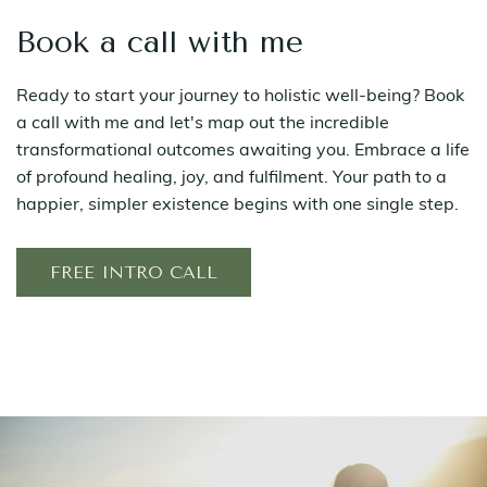
Book a call with me
Ready to start your journey to holistic well-being? Book
a
call with me and let's map out the incredible
transformational outcomes awaiting you.
Embrace a life
of profound healing, joy, and fulfilment. Your
path to a
happier, simpler existence begins with one single
step.
FREE INTRO CALL