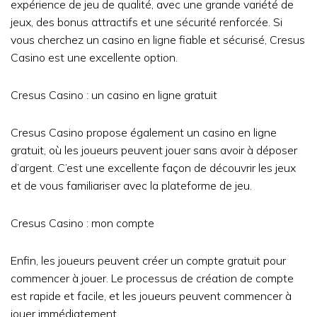
expérience de jeu de qualité, avec une grande variété de
jeux, des bonus attractifs et une sécurité renforcée. Si
vous cherchez un casino en ligne fiable et sécurisé, Cresus
Casino est une excellente option.
Cresus Casino : un casino en ligne gratuit
Cresus Casino propose également un casino en ligne
gratuit, où les joueurs peuvent jouer sans avoir à déposer
d’argent. C’est une excellente façon de découvrir les jeux
et de vous familiariser avec la plateforme de jeu.
Cresus Casino : mon compte
Enfin, les joueurs peuvent créer un compte gratuit pour
commencer à jouer. Le processus de création de compte
est rapide et facile, et les joueurs peuvent commencer à
jouer immédiatement.