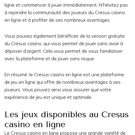
ligne et commencer à jouer immédiatement. N’hésitez pas
à rejoindre la communauté des joueurs du Cresus casino
en ligne et à profiter de ses nombreux avantages.
Vous pouvez également bénéficier de la version gratuite
du Cresus casino, qui vous permet de jouer sans avoir à
déposer d’argent. Cela vous permet de vous familiariser
avec la plateforme et de jouer sans risque.
En résumé, le Cresus casino en ligne est une plateforme
de jeu en ligne qui offre de nombreux avantages à ses
joueurs. Vous pouvez ainsi vous assurer que votre
expérience de jeu est unique et optimale.
Les jeux disponibles au Cresus
casino en ligne
Le Cresus casino en ligne propose une grande variété de