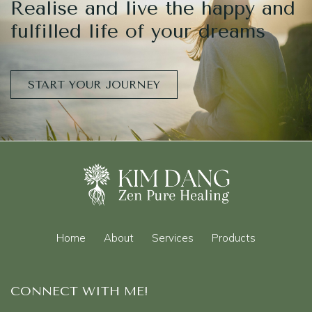
Realise and live the happy and
fulfilled life of your dreams
START YOUR JOURNEY
Home
About
Services
Products
CONNECT WITH ME!