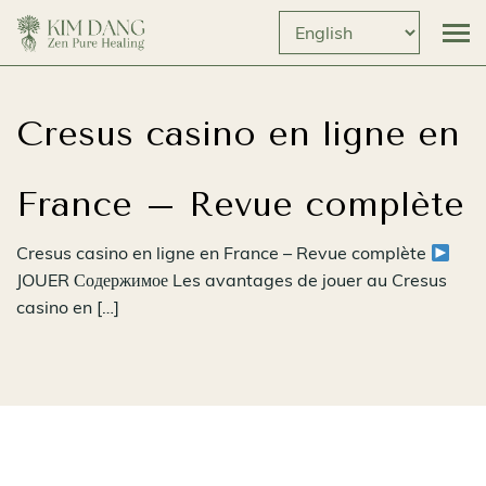
SKIP
TO
CONTENT
Cresus casino en ligne en
France – Revue complète
Cresus casino en ligne en France – Revue complète
JOUER Содержимое Les avantages de jouer au Cresus
casino en […]