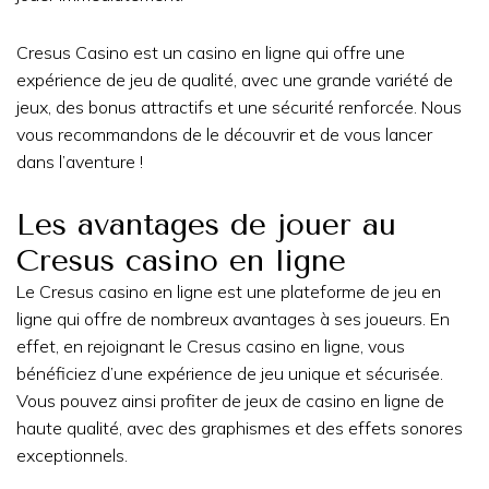
Cresus Casino est un casino en ligne qui offre une
expérience de jeu de qualité, avec une grande variété de
jeux, des bonus attractifs et une sécurité renforcée. Nous
vous recommandons de le découvrir et de vous lancer
dans l’aventure !
Les avantages de jouer au
Cresus casino en ligne
Le Cresus casino en ligne est une plateforme de jeu en
ligne qui offre de nombreux avantages à ses joueurs. En
effet, en rejoignant le Cresus casino en ligne, vous
bénéficiez d’une expérience de jeu unique et sécurisée.
Vous pouvez ainsi profiter de jeux de casino en ligne de
haute qualité, avec des graphismes et des effets sonores
exceptionnels.