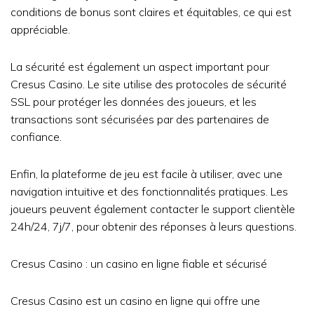
conditions de bonus sont claires et équitables, ce qui est
appréciable.
La sécurité est également un aspect important pour
Cresus Casino. Le site utilise des protocoles de sécurité
SSL pour protéger les données des joueurs, et les
transactions sont sécurisées par des partenaires de
confiance.
Enfin, la plateforme de jeu est facile à utiliser, avec une
navigation intuitive et des fonctionnalités pratiques. Les
joueurs peuvent également contacter le support clientèle
24h/24, 7j/7, pour obtenir des réponses à leurs questions.
Cresus Casino : un casino en ligne fiable et sécurisé
Cresus Casino est un casino en ligne qui offre une