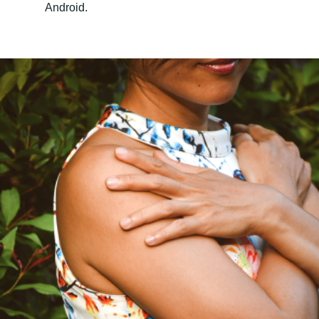
Android.