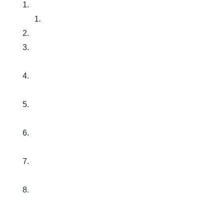
REGISTRACE A PRVNÍ KROKY
OVĚŘENÍ IDENTITY (KYC)
BONUSY A UVÍTACÍ NABÍDKA
PLATEBNÍ METODY A
RYCHLOST VÝBĚRŮ
MOBILNÍ APLIKACE A
UŽIVATELSKÁ ZKUŠENOST
LIVE CASINO A SPORTOVNÍ
SÁZKY
ZÁKAZNICKÁ PODPORA A
BEZPEČNOST
ODPOVĚDNÉ HRANÍ A
LICENCE
ČASTO KLADENÉ OTÁZKY
(FAQ)