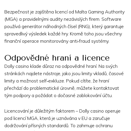
Bezpečnost je zajištěna licencí od Malta Gaming Authority
(MGA) a pravidelnými audity nezávislých firem. Software
používá generátor náhodných čísel (RNG), který garantuje
spravedlivý výsledek každé hry. Kromě toho jsou všechny
finanční operace monitorovány anti‑fraud systémy.
Odpovědné hraní a licence
Dolly casino klade důraz na odpovědné hraní. Na svých
stránkách najdete nástroje, jako jsou limity vkladů, časové
limity a možnost self‑exkluze. Pokud cítíte, že hraní
přechází do problematické úrovně, můžete kontaktovat
tým podpory a požádat o dočasné zablokování účtu.
Licencování je důležitým faktorem – Dolly casino operuje
pod licencí MGA, která je uznávána v EU a zaručuje
dodržování přísných standardů. To zahrnuje ochranu