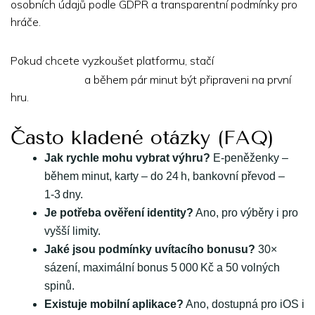
osobních údajů podle GDPR a transparentní podmínky pro
hráče.
DOLLY
Pokud chcete vyzkoušet platformu, stačí
KASINO
a během pár minut být připraveni na první
hru.
Často kladené otázky (FAQ)
Jak rychle mohu vybrat výhru?
E‑peněženky –
během minut, karty – do 24 h, bankovní převod –
1‑3 dny.
Je potřeba ověření identity?
Ano, pro výběry i pro
vyšší limity.
Jaké jsou podmínky uvítacího bonusu?
30×
sázení, maximální bonus 5 000 Kč a 50 volných
spinů.
Existuje mobilní aplikace?
Ano, dostupná pro iOS i