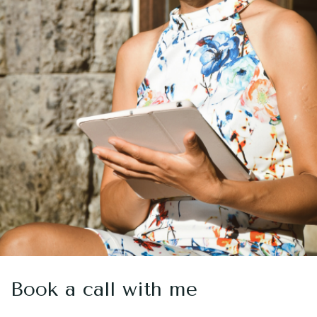
Book a call with me