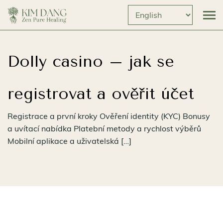
SKIP
TO
CONTENT
Dolly casino – jak se
registrovat a ověřit účet
Registrace a první kroky Ověření identity (KYC) Bonusy
a uvítací nabídka Platební metody a rychlost výběrů
Mobilní aplikace a uživatelská […]