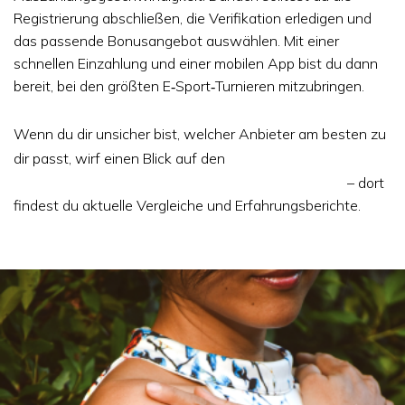
Registrierung abschließen, die Verifikation erledigen und
das passende Bonusangebot auswählen. Mit einer
schnellen Einzahlung und einer mobilen App bist du dann
bereit, bei den größten E‑Sport‑Turnieren mitzubringen.
Wenn du dir unsicher bist, welcher Anbieter am besten zu
BESTE
dir passt, wirf einen Blick auf den
WETTANBIETER LUXEMBURG
– dort
findest du aktuelle Vergleiche und Erfahrungsberichte.