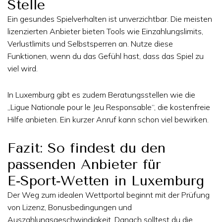
Stelle
Ein gesundes Spielverhalten ist unverzichtbar. Die meisten
lizenzierten Anbieter bieten Tools wie Einzahlungslimits,
Verlustlimits und Selbstsperren an. Nutze diese
Funktionen, wenn du das Gefühl hast, dass das Spiel zu
viel wird.
In Luxemburg gibt es zudem Beratungsstellen wie die
„Ligue Nationale pour le Jeu Responsable“, die kostenfreie
Hilfe anbieten. Ein kurzer Anruf kann schon viel bewirken.
Fazit: So findest du den
passenden Anbieter für
E‑Sport‑Wetten in Luxemburg
Der Weg zum idealen Wettportal beginnt mit der Prüfung
von Lizenz, Bonusbedingungen und
Auszahlungsgeschwindigkeit. Danach solltest du die