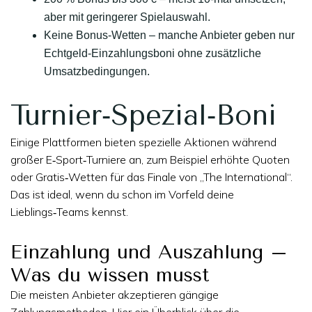
aber mit geringerer Spielauswahl.
Keine Bonus‑Wetten – manche Anbieter geben nur
Echtgeld‑Einzahlungsboni ohne zusätzliche
Umsatzbedingungen.
Turnier‑Spezial‑Boni
Einige Plattformen bieten spezielle Aktionen während
großer E‑Sport‑Turniere an, zum Beispiel erhöhte Quoten
oder Gratis‑Wetten für das Finale von „The International“.
Das ist ideal, wenn du schon im Vorfeld deine
Lieblings‑Teams kennst.
Einzahlung und Auszahlung –
Was du wissen musst
Die meisten Anbieter akzeptieren gängige
Zahlungsmethoden. Hier ein Überblick über die