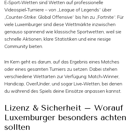
E‑Sport‑Wetten sind Wetten auf professionelle
Videospiel‑Turniere – von „League of Legends“ über
„Counter‑Strike: Global Offensive“ bis hin zu „Fortnite“. Für
viele Luxemburger sind diese Wettmärkte inzwischen
genauso spannend wie klassische Sportwetten, weil sie
schnelle Aktionen, klare Statistiken und eine riesige
Community bieten.
Im Kern geht es darum, auf das Ergebnis eines Matches
oder eines gesamten Turniers zu setzen. Dabei stehen
verschiedene Wettarten zur Verfügung: Match‑Winner,
Handicap, Over/Under, und sogar Live‑Wetten, bei denen
du während des Spiels deine Einsätze anpassen kannst.
Lizenz & Sicherheit – Worauf
Luxemburger besonders achten
sollten