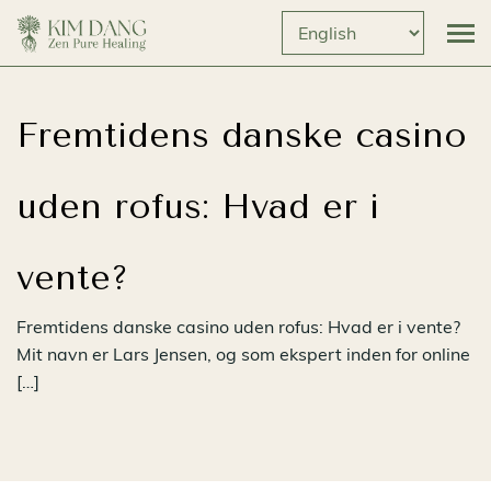
SKIP
TO
CONTENT
Fremtidens danske casino
uden rofus: Hvad er i
vente?
Fremtidens danske casino uden rofus: Hvad er i vente?
Mit navn er Lars Jensen, og som ekspert inden for online
[…]