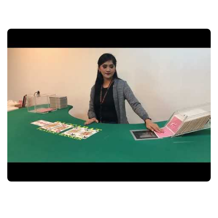
Praktischer