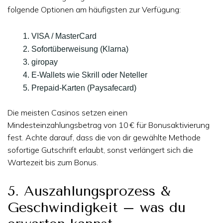
folgende Optionen am häufigsten zur Verfügung:
VISA / MasterCard
Sofortüberweisung (Klarna)
giropay
E-Wallets wie Skrill oder Neteller
Prepaid-Karten (Paysafecard)
Die meisten Casinos setzen einen
Mindesteinzahlungsbetrag von 10 € für Bonusaktivierung
fest. Achte darauf, dass die von dir gewählte Methode
sofortige Gutschrift erlaubt, sonst verlängert sich die
Wartezeit bis zum Bonus.
5. Auszahlungsprozess &
Geschwindigkeit – was du