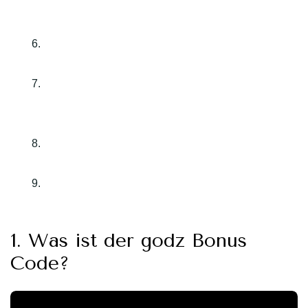
GESCHWINDIGKEIT – WAS
DU ERWARTEN KANNST
6. MOBILE &
LIVE‑CASINO‑ERLEBNIS
7. SICHERHEIT, LIZENZ &
VERANTWORTUNGSVOLLES
SPIELEN
8. KUNDENSERVICE &
SUPPORT
9. FAZIT – LOHNT SICH DER
GODZ BONUS CODE?
1. Was ist der godz Bonus
Code?