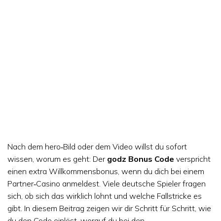
Leitfaden zum
godz Bonus
Code
Nach dem hero‑Bild oder dem Video willst du sofort
wissen, worum es geht: Der
godz Bonus Code
verspricht
einen extra Willkommensbonus, wenn du dich bei einem
Partner‑Casino anmeldest. Viele deutsche Spieler fragen
sich, ob sich das wirklich lohnt und welche Fallstricke es
gibt. In diesem Beitrag zeigen wir dir Schritt für Schritt, wie
du den Code einlöst, worauf du bei den