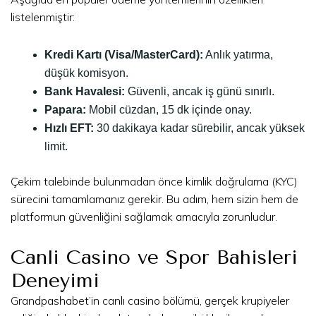
listelenmiştir:
Kredi Kartı (Visa/MasterCard):
Anlık yatırma,
düşük komisyon.
Bank Havalesi:
Güvenli, ancak iş günü sınırlı.
Papara:
Mobil cüzdan, 15 dk içinde onay.
Hızlı EFT:
30 dakikaya kadar sürebilir, ancak yüksek
limit.
Çekim talebinde bulunmadan önce kimlik doğrulama (KYC)
sürecini tamamlamanız gerekir. Bu adım, hem sizin hem de
platformun güvenliğini sağlamak amacıyla zorunludur.
Canlı Casino ve Spor Bahisleri
Deneyimi
Grandpashabet’in canlı casino bölümü, gerçek krupiyeler