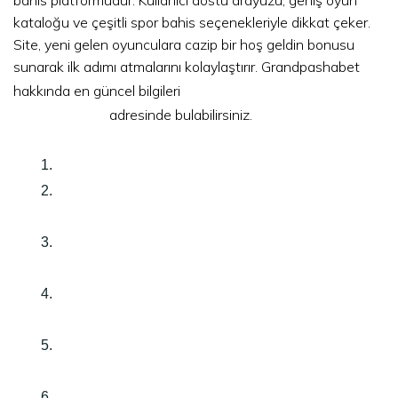
kataloğu ve çeşitli spor bahis seçenekleriyle dikkat çeker.
Site, yeni gelen oyunculara cazip bir hoş geldin bonusu
sunarak ilk adımı atmalarını kolaylaştırır. Grandpashabet
GRANDPASHABET
hakkında en güncel bilgileri
GÜNCEL
adresinde bulabilirsiniz.
GRANDPASHABET NEDIR?
KAYIT VE HESAP AÇMA
SÜRECI
HOŞ GELDIN BONUSLARI VE
WAGERING ŞARTLARI
ÖDEME YÖNTEMLERI VE
ÇEKIM HIZI
CANLI CASINO VE SPOR
BAHISLERI DENEYIMI
MOBIL UYGULAMA VE