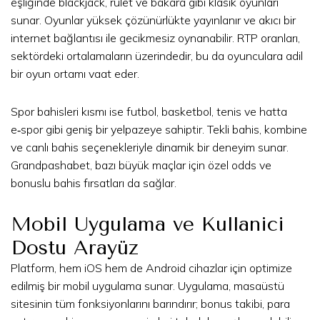
eşliğinde blackjack, rulet ve bakara gibi klasik oyunları
sunar. Oyunlar yüksek çözünürlükte yayınlanır ve akıcı bir
internet bağlantısı ile gecikmesiz oynanabilir. RTP oranları,
sektördeki ortalamaların üzerindedir, bu da oyunculara adil
bir oyun ortamı vaat eder.
Spor bahisleri kısmı ise futbol, basketbol, tenis ve hatta
e‑spor gibi geniş bir yelpazeye sahiptir. Tekli bahis, kombine
ve canlı bahis seçenekleriyle dinamik bir deneyim sunar.
Grandpashabet, bazı büyük maçlar için özel odds ve
bonuslu bahis fırsatları da sağlar.
Mobil Uygulama ve Kullanıcı
Dostu Arayüz
Platform, hem iOS hem de Android cihazlar için optimize
edilmiş bir mobil uygulama sunar. Uygulama, masaüstü
sitesinin tüm fonksiyonlarını barındırır; bonus takibi, para