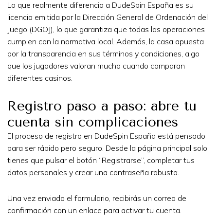
Lo que realmente diferencia a DudeSpin España es su
licencia emitida por la Dirección General de Ordenación del
Juego (DGOJ), lo que garantiza que todas las operaciones
cumplen con la normativa local. Además, la casa apuesta
por la transparencia en sus términos y condiciones, algo
que los jugadores valoran mucho cuando comparan
diferentes casinos.
Registro paso a paso: abre tu
cuenta sin complicaciones
El proceso de registro en DudeSpin España está pensado
para ser rápido pero seguro. Desde la página principal solo
tienes que pulsar el botón “Registrarse”, completar tus
datos personales y crear una contraseña robusta.
Una vez enviado el formulario, recibirás un correo de
confirmación con un enlace para activar tu cuenta.