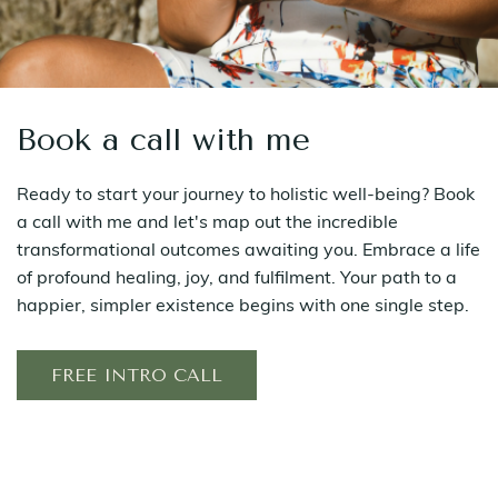
Book a call with me
Ready to start your journey to holistic well-being? Book
a
call with me and let's map out the incredible
transformational outcomes awaiting you.
Embrace a life
of profound healing, joy, and fulfilment. Your
path to a
happier, simpler existence begins with one single
step.
FREE INTRO CALL