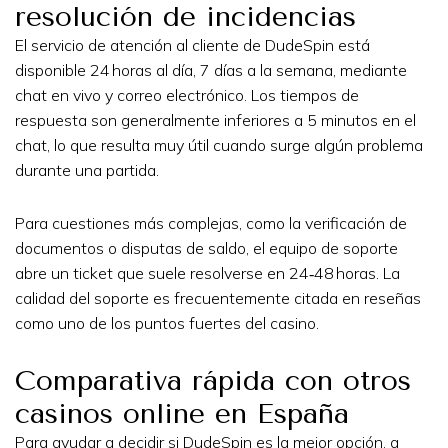
resolución de incidencias
El servicio de atención al cliente de DudeSpin está
disponible 24 horas al día, 7 días a la semana, mediante
chat en vivo y correo electrónico. Los tiempos de
respuesta son generalmente inferiores a 5 minutos en el
chat, lo que resulta muy útil cuando surge algún problema
durante una partida.
Para cuestiones más complejas, como la verificación de
documentos o disputas de saldo, el equipo de soporte
abre un ticket que suele resolverse en 24‑48 horas. La
calidad del soporte es frecuentemente citada en reseñas
como uno de los puntos fuertes del casino.
Comparativa rápida con otros
casinos online en España
Para ayudar a decidir si DudeSpin es la mejor opción, a