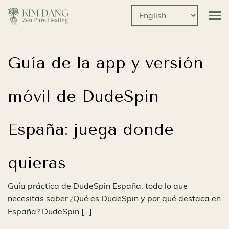
SKIP
TO
CONTENT
Guía de la app y versión
móvil de DudeSpin
España: juega donde
quieras
Guía práctica de DudeSpin España: todo lo que
necesitas saber ¿Qué es DudeSpin y por qué destaca en
España? DudeSpin […]