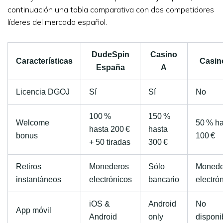
continuación una tabla comparativa con dos competidores
líderes del mercado español.
DudeSpin
Casino
Características
Casin
España
A
Licencia DGOJ
Sí
Sí
No
100 %
150 %
Welcome
50 % ha
hasta 200 €
hasta
bonus
100 €
+ 50 tiradas
300 €
Retiros
Monederos
Sólo
Monede
instantáneos
electrónicos
bancario
electró
iOS &
Android
No
App móvil
Android
only
disponi