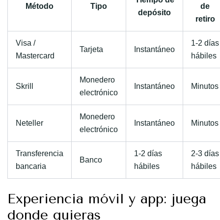
Método
Tipo
de
depósito
retiro
Visa /
1‑2 días
Tarjeta
Instantáneo
Mastercard
hábiles
Monedero
Skrill
Instantáneo
Minutos
electrónico
Monedero
Neteller
Instantáneo
Minutos
electrónico
Transferencia
1‑2 días
2‑3 días
Banco
bancaria
hábiles
hábiles
Experiencia móvil y app: juega
donde quieras