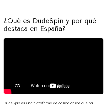
saber
¿Qué es DudeSpin y por qué
destaca en España?
DudeSpin es una plataforma de casino online que ha