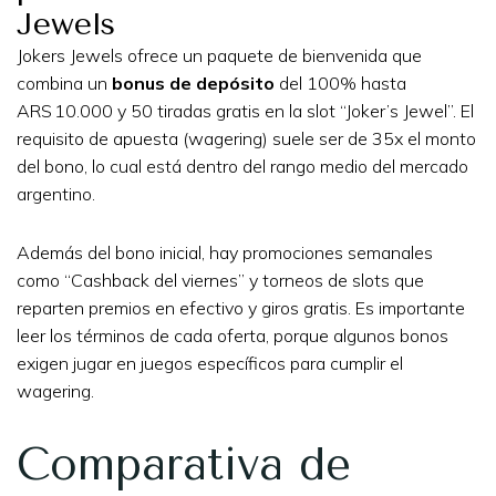
Jewels
Jokers Jewels ofrece un paquete de bienvenida que
combina un
bonus de depósito
del 100% hasta
ARS 10.000 y 50 tiradas gratis en la slot “Joker’s Jewel”. El
requisito de apuesta (wagering) suele ser de 35x el monto
del bono, lo cual está dentro del rango medio del mercado
argentino.
Además del bono inicial, hay promociones semanales
como “Cashback del viernes” y torneos de slots que
reparten premios en efectivo y giros gratis. Es importante
leer los términos de cada oferta, porque algunos bonos
exigen jugar en juegos específicos para cumplir el
wagering.
Comparativa de