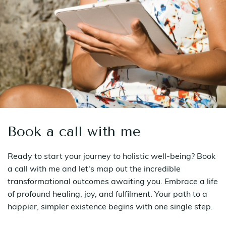
Book a call with me
Ready to start your journey to holistic well-being? Book
a
call with me and let's map out the incredible
transformational outcomes awaiting you.
Embrace a life
of profound healing, joy, and fulfilment. Your
path to a
happier, simpler existence begins with one single
step.