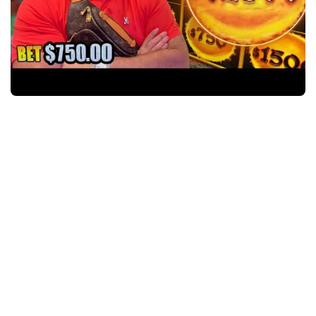
Guía práctica
de Jokers
Jewels en