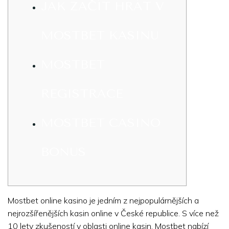
JAK ZAČÍT HRÁT V
MOSTBET KASINU
MOSTBET
REGISTRACE
MOSTBET CASINO
BONUS
Mostbet online kasino je jedním z nejpopulárnějších a
nejrozšířenějších kasin online v České republice. S více než
10 lety zkušeností v oblasti online kasin, Mostbet nabízí