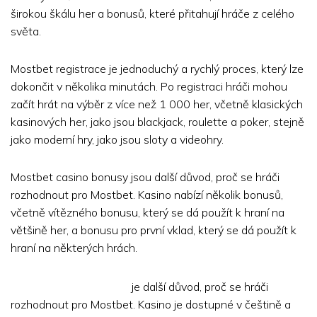
širokou škálu her a bonusů, které přitahují hráče z celého
světa.
Mostbet registrace je jednoduchý a rychlý proces, který lze
dokončit v několika minutách. Po registraci hráči mohou
začít hrát na výběr z více než 1 000 her, včetně klasických
kasinových her, jako jsou blackjack, roulette a poker, stejně
jako moderní hry, jako jsou sloty a videohry.
Mostbet casino bonusy jsou další důvod, proč se hráči
rozhodnout pro Mostbet. Kasino nabízí několik bonusů,
včetně vítězného bonusu, který se dá použít k hraní na
většině her, a bonusu pro první vklad, který se dá použít k
hraní na některých hrách.
MOSTBET CZ
je další důvod, proč se hráči
rozhodnout pro Mostbet. Kasino je dostupné v češtině a