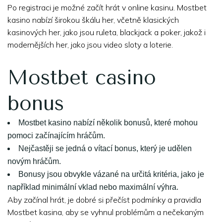
Po registraci je možné začít hrát v online kasinu. Mostbet
kasino nabízí širokou škálu her, včetně klasických
kasinových her, jako jsou ruleta, blackjack a poker, jakož i
modernějších her, jako jsou video sloty a loterie.
Mostbet casino
bonus
Mostbet kasino nabízí několik bonusů, které mohou
pomoci začínajícím hráčům.
Nejčastěji se jedná o vítací bonus, který je udělen
novým hráčům.
Bonusy jsou obvykle vázané na určitá kritéria, jako je
například minimální vklad nebo maximální výhra.
Aby začínal hrát, je dobré si přečíst podmínky a pravidla
Mostbet kasina, aby se vyhnul problémům a nečekaným