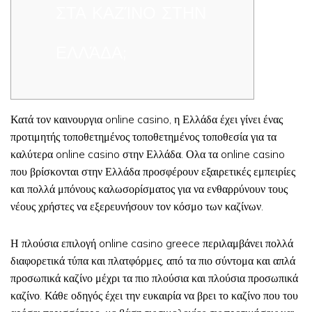
ΣΤΑ ΚΑΖΊΝΟ ΣΤΗΝ
ΕΛΛΆΔΑ;
Κατά τον καινουργια online casino, η Ελλάδα έχει γίνει ένας
προτιμητής τοποθετημένος τοποθετημένος τοποθεσία για τα
καλύτερα online casino στην Ελλάδα. Ολα τα online casino
που βρίσκονται στην Ελλάδα προσφέρουν εξαιρετικές εμπειρίες
και πολλά μπόνους καλωσορίσματος για να ενθαρρύνουν τους
νέους χρήστες να εξερευνήσουν τον κόσμο των καζίνων.
Η πλούσια επιλογή online casino greece περιλαμβάνει πολλά
διαφορετικά τύπα και πλατφόρμες, από τα πιο σύντομα και απλά
προσωπικά καζίνο μέχρι τα πιο πλούσια και πλούσια προσωπικά
καζίνο. Κάθε οδηγός έχει την ευκαιρία να βρει το καζίνο που του