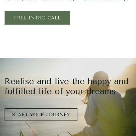
FREE INTRO CALL
Realise and live the happy and
fulfilled life of your dreams
START YOUR JOURNEY