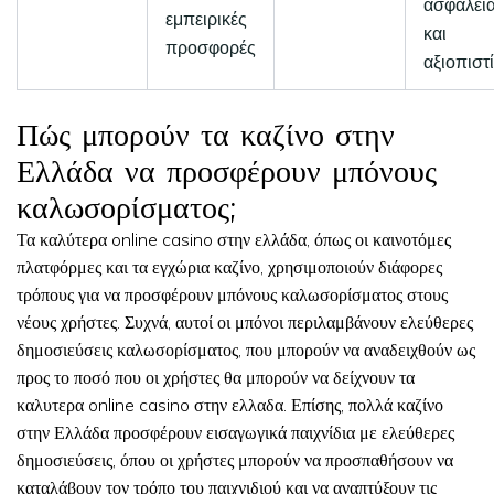
ασφάλει
εμπειρικές
και
προσφορές
αξιοπιστ
Πώς μπορούν τα καζίνο στην
Ελλάδα να προσφέρουν μπόνους
καλωσορίσματος;
Τα καλύτερα online casino στην ελλάδα, όπως οι καινοτόμες
πλατφόρμες και τα εγχώρια καζίνο, χρησιμοποιούν διάφορες
τρόπους για να προσφέρουν μπόνους καλωσορίσματος στους
νέους χρήστες. Συχνά, αυτοί οι μπόνοι περιλαμβάνουν ελεύθερες
δημοσιεύσεις καλωσορίσματος, που μπορούν να αναδειχθούν ως
προς το ποσό που οι χρήστες θα μπορούν να δείχνουν τα
καλυτερα online casino στην ελλαδα. Επίσης, πολλά καζίνο
στην Ελλάδα προσφέρουν εισαγωγικά παιχνίδια με ελεύθερες
δημοσιεύσεις, όπου οι χρήστες μπορούν να προσπαθήσουν να
καταλάβουν τον τρόπο του παιχνιδιού και να αναπτύξουν τις