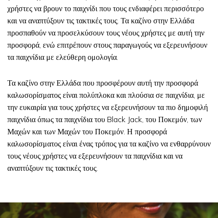
χρήστες να βρουν το παιχνίδι που τους ενδιαφέρει περισσότερο
και να αναπτύξουν τις τακτικές τους. Τα καζίνο στην Ελλάδα
προσπαθούν να προσελκύσουν τους νέους χρήστες με αυτή την
προσφορά, ενώ επιτρέπουν στους παραγωγούς να εξερευνήσουν
τα παιχνίδια με ελεύθερη ομολογία.
Τα καζίνο στην Ελλάδα που προσφέρουν αυτή την προσφορά
καλωσορίσματος είναι πολύπλοκα και πλούσια σε παιχνίδια, με
την ευκαιρία για τους χρήστες να εξερευνήσουν τα πιο δημοφιλή
παιχνίδια όπως τα παιχνίδια του Black Jack, του Ποκεμόν, των
Μαχών και των Μαχών του Ποκεμόν. Η προσφορά
καλωσορίσματος είναι ένας τρόπος για τα καζίνο να ενθαρρύνουν
τους νέους χρήστες να εξερευνήσουν τα παιχνίδια και να
αναπτύξουν τις τακτικές τους.