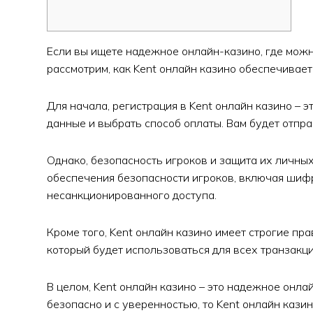
Если вы ищете надежное онлайн-казино, где можно
рассмотрим, как Kent онлайн казино обеспечивает
Для начала, регистрация в Kent онлайн казино – 
данные и выбрать способ оплаты. Вам будет отпр
Однако, безопасность игроков и защита их личных
обеспечения безопасности игроков, включая шиф
несанкционированного доступа.
Кроме того, Kent онлайн казино имеет строгие п
который будет использоваться для всех транзакци
В целом, Kent онлайн казино – это надежное онла
безопасно и с уверенностью, то Kent онлайн казин