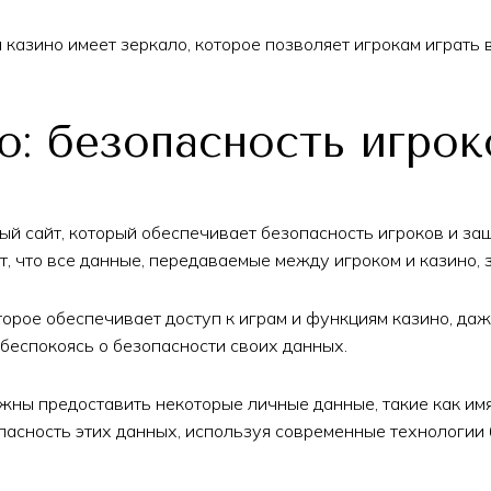
н казино имеет зеркало, которое позволяет игрокам играть 
о: безопасность игрок
ый сайт, который обеспечивает безопасность игроков и з
, что все данные, передаваемые между игроком и казино, 
оторое обеспечивает доступ к играм и функциям казино, да
 беспокоясь о безопасности своих данных.
лжны предоставить некоторые личные данные, такие как имя
пасность этих данных, используя современные технологии 