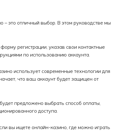
о – это отличный выбор. В этом руководстве мы
ь форму регистрации, указав свои контактные
трукциями по использованию аккаунта.
 казино использует современные технологии для
ачает, что ваш аккаунт будет защищен от
 будет предложено выбрать способ оплаты,
кционированного доступа.
Если вы ищете онлайн-казино, где можно играть