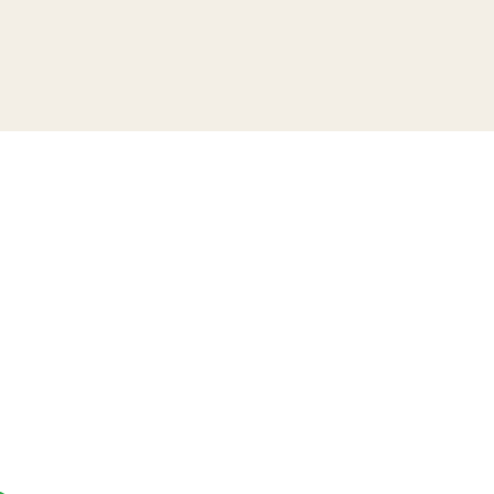
опасность
данных