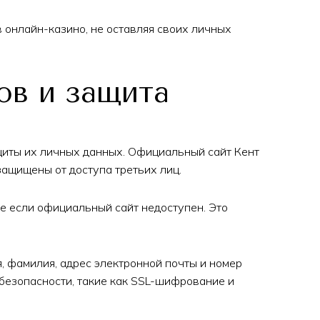
в онлайн-казино, не оставляя своих личных
ов и защита
ащиты их личных данных. Официальный сайт Кент
защищены от доступа третьих лиц.
же если официальный сайт недоступен. Это
, фамилия, адрес электронной почты и номер
безопасности, такие как SSL-шифрование и