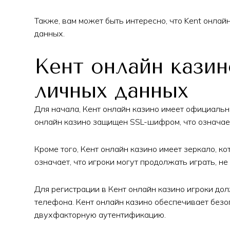
Также, вам может быть интересно, что Kent онлай
данных.
Кент онлайн казин
личных данных
Для начала, Кент онлайн казино имеет официальн
онлайн казино защищен SSL-шифром, что означает
Кроме того, Кент онлайн казино имеет зеркало, к
означает, что игроки могут продолжать играть, не
Для регистрации в Кент онлайн казино игроки до
телефона. Кент онлайн казино обеспечивает безо
двухфакторную аутентификацию.