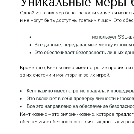
Уникальные меры 
Одной из таких мер безопасности является испол
и не могут быть доступны третьим лицам. Это об
КЕНТ КАЗИНО
использует SSL-ш
Все данные, передаваемые между игроком 
Это обеспечивает безопасность личных дан
Кроме того, Кент казино имеет строгие правила и
за их счетами и мониторинг за их игрой.
Кент казино имеет строгие правила и процедур
Это включает в себя проверку личности игроков,
Все это направлено на обеспечение безопасно
Кент казино – это онлайн-казино, которое предла
обеспечивает безопасность личных данных игрок