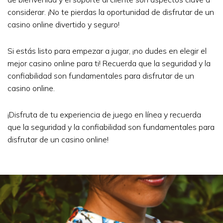
considerar. ¡No te pierdas la oportunidad de disfrutar de un
casino online divertido y seguro!
Si estás listo para empezar a jugar, ¡no dudes en elegir el
mejor casino online para ti! Recuerda que la seguridad y la
confiabilidad son fundamentales para disfrutar de un
casino online.
¡Disfruta de tu experiencia de juego en línea y recuerda
que la seguridad y la confiabilidad son fundamentales para
disfrutar de un casino online!