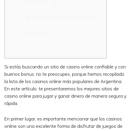
ONLINE:
CARACTERÍSTICAS
CLAVE
Si estás buscando un sitio de casino online confiable y con
buenos bonus, no te preocupes, porque hemos recopilado
la lista de los casinos online más populares de Argentina.
En este artículo, te presentaremos los mejores sitios de
casino online para jugar y ganar dinero de manera segura y
rápida.
En primer lugar, es importante mencionar que los casinos
online son una excelente forma de disfrutar de juegos de