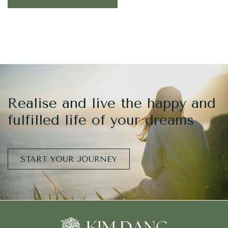
Realise and live the happy and
fulfilled life of your dreams
START YOUR JOURNEY