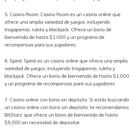
5. Casino Room: Casino Room es un casino online que
ofrece una amplia variedad de juegos, incluyendo
tragaperras, ruleta y blackjack. Ofrece un bono de
bienvenida de hasta $1,000 y un programa de
recompensas para sus jugadores.
6. Spinit: Spinit es un casino online que ofrece una amplia
variedad de juegos, incluyendo tragaperras, ruleta y
blackjack. Ofrece un bono de bienvenida de hasta $1,000
y un programa de recompensas para sus jugadores.
7. Casino online con bono sin depósito: Si estás buscando
un casino online con bono sin depósito, te recomendamos
BitStarz, que ofrece un bono de bienvenida de hasta
$5,000 sin necesidad de depositar.