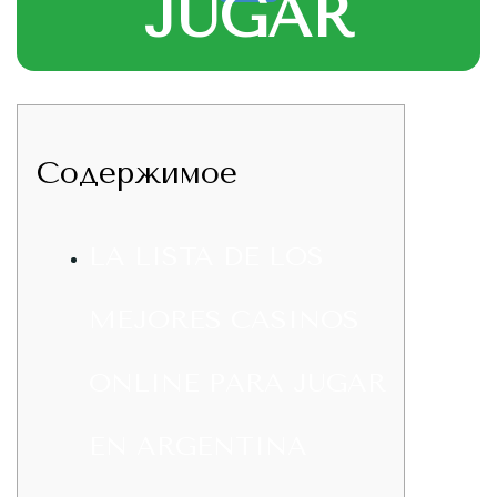
JUGAR
Содержимое
LA LISTA DE LOS
MEJORES CASINOS
ONLINE PARA JUGAR
EN ARGENTINA