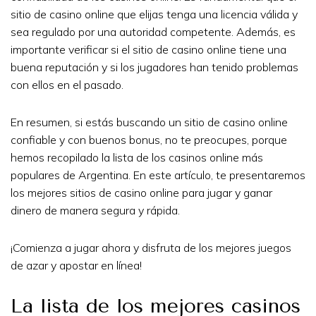
sitio de casino online que elijas tenga una licencia válida y
sea regulado por una autoridad competente. Además, es
importante verificar si el sitio de casino online tiene una
buena reputación y si los jugadores han tenido problemas
con ellos en el pasado.
En resumen, si estás buscando un sitio de casino online
confiable y con buenos bonus, no te preocupes, porque
hemos recopilado la lista de los casinos online más
populares de Argentina. En este artículo, te presentaremos
los mejores sitios de casino online para jugar y ganar
dinero de manera segura y rápida.
¡Comienza a jugar ahora y disfruta de los mejores juegos
de azar y apostar en línea!
La lista de los mejores casinos