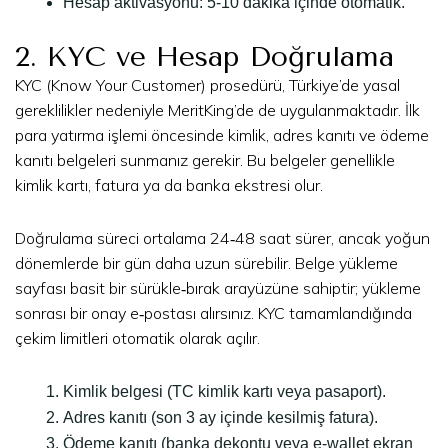
Hesap aktivasyonu: 5‑10 dakika içinde otomatik.
2. KYC ve Hesap Doğrulama
KYC (Know Your Customer) prosedürü, Türkiye’de yasal
gereklilikler nedeniyle MeritKing’de de uygulanmaktadır. İlk
para yatırma işlemi öncesinde kimlik, adres kanıtı ve ödeme
kanıtı belgeleri sunmanız gerekir. Bu belgeler genellikle
kimlik kartı, fatura ya da banka ekstresi olur.
Doğrulama süreci ortalama 24‑48 saat sürer, ancak yoğun
dönemlerde bir gün daha uzun sürebilir. Belge yükleme
sayfası basit bir sürükle‑bırak arayüzüne sahiptir; yükleme
sonrası bir onay e‑postası alırsınız. KYC tamamlandığında
çekim limitleri otomatik olarak açılır.
Kimlik belgesi (TC kimlik kartı veya pasaport).
Adres kanıtı (son 3 ay içinde kesilmiş fatura).
Ödeme kanıtı (banka dekontu veya e‑wallet ekran