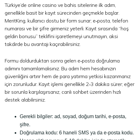
Türkiye’de online casino ve bahis sitelerine ilk adım,
genellikle basit bir kayıt sürecinden geçmekle başlar.
MeritKing, kullanıcı dostu bir form sunar; e‑posta, telefon
numarası ve bir şifre girmeniz yeterli. Kayıt sırasında “hoş
geldin bonusu” teklifini işaretlemeyi unutmayın, aksi
takdirde bu avantajı kaçırabilirsiniz.
Formu doldurduktan sonra gelen e‑posta doğrulama
adımını tamamlamalısınız. Bu adım hem hesabınızın
güvenliğini artırır hem de para yatırma yetkisi kazanmanız
için zorunludur. Kayıt işlemi genellikle 2‑3 dakika sürer; eğer
bir sorunla karşılaşırsanız, canlı sohbet üzerinden hızlı
destek alabilirsiniz.
Gerekli bilgiler: ad, soyad, doğum tarihi, e‑posta,
şifre.
Doğrulama kodu: 6 haneli SMS ya da e‑posta kodu.