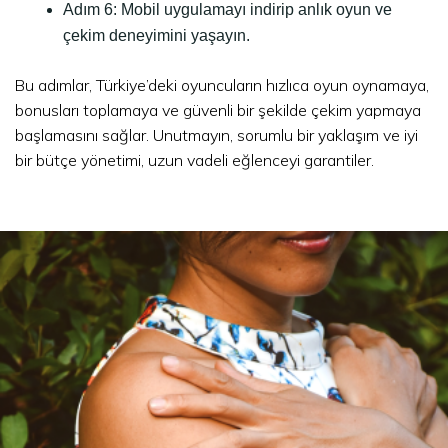
Adım 6: Mobil uygulamayı indirip anlık oyun ve
çekim deneyimini yaşayın.
Bu adımlar, Türkiye’deki oyuncuların hızlıca oyun oynamaya,
bonusları toplamaya ve güvenli bir şekilde çekim yapmaya
başlamasını sağlar. Unutmayın, sorumlu bir yaklaşım ve iyi
bir bütçe yönetimi, uzun vadeli eğlenceyi garantiler.