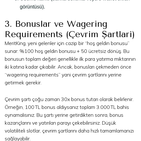
görüntüsü).
3. Bonuslar ve Wagering
Requirements (Çevrim Şartları)
MeritKing, yeni gelenler için cazip bir “hoş geldin bonusu”
sunar: %100 hoş geldin bonusu + 50 ücretsiz dönüş. Bu
bonusun toplam değeri genellikle ilk para yatırma miktarının
iki katına kadar çıkabilir. Ancak, bonusları çekmeden önce
“wagering requirements” yani çevrim şartlarını yerine
getirmek gerekir.
Çevrim şartı çoğu zaman 30x bonus tutarı olarak belirlenir.
Örneğin, 100 TL bonus aldıysanız toplam 3.000 TL bahis
oynamalısınız. Bu şartı yerine getirdikten sonra, bonus
kazançlarını ve yatırılan parayı çekebilirsiniz. Düşük
volatiliteli slotlar, çevrim şartlarını daha hızlı tamamlamanızı
sağlayabilir.