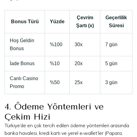
Çevrim
Geçerlilik
Bonus Türü
Yüzde
Şartı (x)
Süresi
Hoş Geldin
%100
30x
7 gün
Bonus
İade Bonus
%10
20x
5 gün
Canlı Casino
%50
25x
3 gün
Promo
4. Ödeme Yöntemleri ve
Çekim Hızı
Türkiye’de en çok tercih edilen ödeme yöntemleri arasında
banka havalesi, kredi kartı ve yerel e‑wallet’ler (Papara,