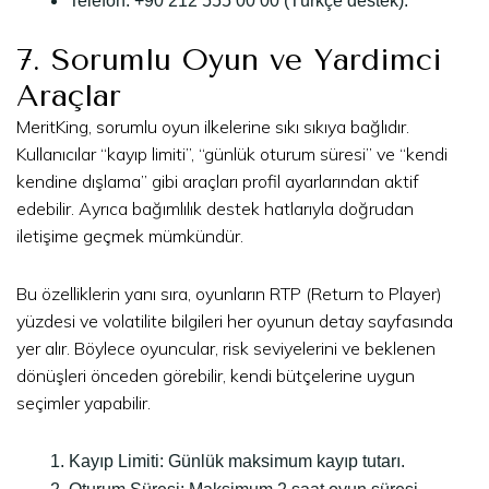
Telefon: +90 212 555 00 00 (Türkçe destek).
7. Sorumlu Oyun ve Yardımcı
Araçlar
MeritKing, sorumlu oyun ilkelerine sıkı sıkıya bağlıdır.
Kullanıcılar “kayıp limiti”, “günlük oturum süresi” ve “kendi
kendine dışlama” gibi araçları profil ayarlarından aktif
edebilir. Ayrıca bağımlılık destek hatlarıyla doğrudan
iletişime geçmek mümkündür.
Bu özelliklerin yanı sıra, oyunların RTP (Return to Player)
yüzdesi ve volatilite bilgileri her oyunun detay sayfasında
yer alır. Böylece oyuncular, risk seviyelerini ve beklenen
dönüşleri önceden görebilir, kendi bütçelerine uygun
seçimler yapabilir.
Kayıp Limiti: Günlük maksimum kayıp tutarı.