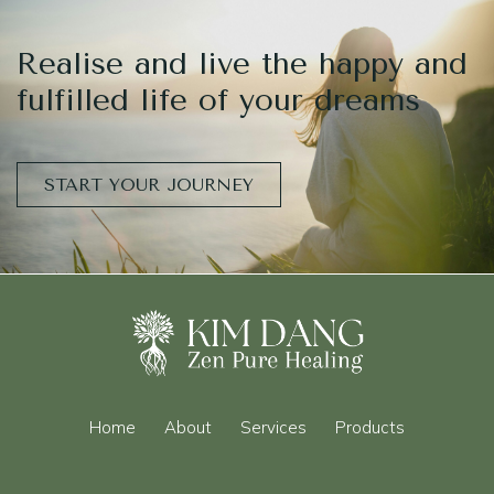
Realise and live the happy and
fulfilled life of your dreams
START YOUR JOURNEY
Home
About
Services
Products