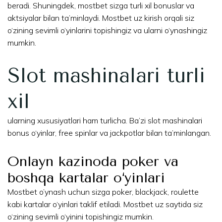
beradi. Shuningdek, mostbet sizga turli xil bonuslar va
aktsiyalar bilan ta’minlaydi. Mostbet uz kirish orqali siz
o‘zining sevimli o‘yinlarini topishingiz va ularni o‘ynashingiz
mumkin.
Slot mashinalari turli
xil
ularning xususiyatlari ham turlicha. Ba’zi slot mashinalari
bonus o‘yinlar, free spinlar va jackpotlar bilan ta’minlangan.
Onlayn kazinoda poker va
boshqa kartalar o‘yinlari
Mostbet o’ynash uchun sizga poker, blackjack, roulette
kabi kartalar o‘yinlari taklif etiladi. Mostbet uz saytida siz
o‘zining sevimli o‘yinini topishingiz mumkin.