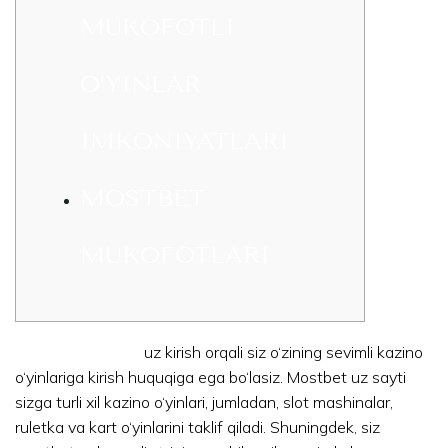
MUKOFOTLI
O‘YINLAR
IMKONIYATLARI
MOSTBET
MUKOFOTLARI
MOSTBET
uz kirish orqali siz o‘zining sevimli kazino
o‘yinlariga kirish huquqiga ega bo‘lasiz. Mostbet uz sayti
sizga turli xil kazino o‘yinlari, jumladan, slot mashinalar,
ruletka va kart o‘yinlarini taklif qiladi. Shuningdek, siz