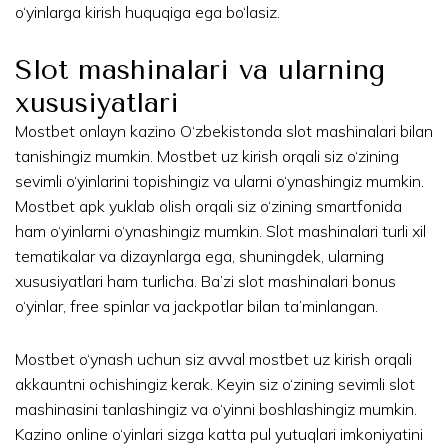
o‘yinlarga kirish huquqiga ega bo‘lasiz.
Slot mashinalari va ularning
xususiyatlari
Mostbet onlayn kazino O‘zbekistonda slot mashinalari bilan
tanishingiz mumkin. Mostbet uz kirish orqali siz o‘zining
sevimli o‘yinlarini topishingiz va ularni o‘ynashingiz mumkin.
Mostbet apk yuklab olish orqali siz o‘zining smartfonida
ham o‘yinlarni o‘ynashingiz mumkin. Slot mashinalari turli xil
tematikalar va dizaynlarga ega, shuningdek, ularning
xususiyatlari ham turlicha. Ba’zi slot mashinalari bonus
o‘yinlar, free spinlar va jackpotlar bilan ta’minlangan.
Mostbet o‘ynash uchun siz avval mostbet uz kirish orqali
akkauntni ochishingiz kerak. Keyin siz o‘zining sevimli slot
mashinasini tanlashingiz va o‘yinni boshlashingiz mumkin.
Kazino online o‘yinlari sizga katta pul yutuqlari imkoniyatini