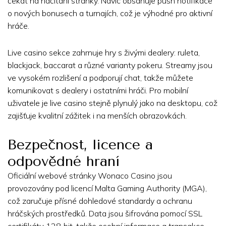
čekat na načítání stránky. Navíc obsahuje push notifikace
o nových bonusech a turnajích, což je výhodné pro aktivní
hráče.
Live casino sekce zahrnuje hry s živými dealery: ruleta,
blackjack, baccarat a různé varianty pokeru. Streamy jsou
ve vysokém rozlišení a podporují chat, takže můžete
komunikovat s dealery i ostatními hráči. Pro mobilní
uživatele je live casino stejně plynulý jako na desktopu, což
zajišťuje kvalitní zážitek i na menších obrazovkách.
Bezpečnost, licence a
odpovědné hraní
Oficiální webové stránky Wonaco Casino jsou
provozovány pod licencí Malta Gaming Authority (MGA),
což zaručuje přísné dohledové standardy a ochranu
hráčských prostředků. Data jsou šifrována pomocí SSL