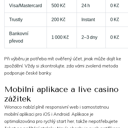
Visa/Mastercard
500 Kč
24 h
0 Kč
Trustly
200 Kč
Instant
0 Kč
Bankovní
1 000 Kč
2–3 dny
0 Kč
převod
Při výběru je potřeba mít ověřený účet, jinak může dojít ke
zpoždění. Vždy si zkontrolujte, zda vámi zvolená metoda
podporuje české banky.
Mobilní aplikace a live casino
zážitek
Wonaco nabízí plně responsivní web i samostatnou
mobilní aplikaci pro iOS i Android. Aplikace je
optimalizována pro rychlý start her, takže nepotřebujete