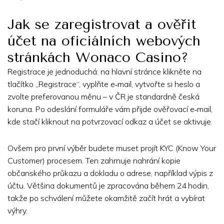
Jak se zaregistrovat a ověřit
účet na oficiálních webových
stránkách Wonaco Casino?
Registrace je jednoduchá: na hlavní stránce klikněte na
tlačítko „Registrace“, vyplňte e‑mail, vytvořte si heslo a
zvolte preferovanou měnu – v ČR je standardně česká
koruna. Po odeslání formuláře vám přijde ověřovací e‑mail,
kde stačí kliknout na potvrzovací odkaz a účet se aktivuje.
Ovšem pro první výběr budete muset projít KYC (Know Your
Customer) procesem. Ten zahrnuje nahrání kopie
občanského průkazu a dokladu o adrese, například výpis z
účtu. Většina dokumentů je zpracována během 24 hodin,
takže po schválení můžete okamžitě začít hrát a vybírat
výhry.