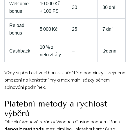
Welcome
10 000 Kč
30
30 dní
bonus
+ 100 FS
Reload
5 000 Kč
25
7 dní
bonus
10 % z
Cashback
–
týdenní
neto ztráty
Vždy si před aktivací bonusu přečtěte podmínky – zejména
omezení na konkrétní hry a maximální sázky během
splňování podmínek.
Platební metody a rychlost
výběrů
Oficiální webové stránky Wonaco Casino podporují řadu
deposit methods
, mezi nimi jsou platební karty (Visa,