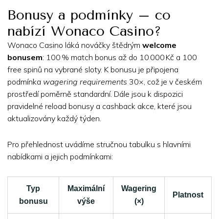
Bonusy a podmínky – co
nabízí Wonaco Casino?
Wonaco Casino láká nováčky štědrým
welcome
bonusem
: 100 % match bonus až do 10 000 Kč a 100
free spinů na vybrané sloty. K bonusu je připojena
podmínka
wagering requirements
30×, což je v českém
prostředí poměrně standardní. Dále jsou k dispozici
pravidelné reload bonusy a cashback akce, které jsou
aktualizovány každý týden.
Pro přehlednost uvádíme stručnou tabulku s hlavními
nabídkami a jejich podmínkami:
Typ
Maximální
Wagering
Platnost
bonusu
výše
(×)