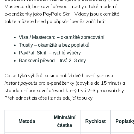
Mastercard), bankovní převod, Trustly a také moderní
e‑peněženky jako PayPal a Skrill. Vklady jsou okamžité,
takže můžete hned po připsání peněz začít hrát.
Visa / Mastercard – okamžité zpracování
Trustly – okamžité a bez poplatků
PayPal, Skrill – rychlé výběry
Bankovní převod – trvá 2–3 dny
Co se týká výběrů, kasino nabízí dvě hlavní rychlosti:
instant payouts
pro e‑peněženky (obvykle do 15 minut) a
standardní bankovní převod, který trvá 2–3 pracovní dny.
Přehlednost získáte i z následující tabulky:
Minimální
Metoda
Rychlost
Poplatk
částka