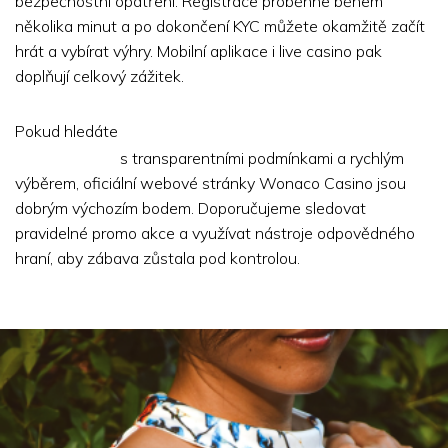
bezpečnostní opatření. Registrace proběhne během
několika minut a po dokončení KYC můžete okamžitě začít
hrát a vybírat výhry. Mobilní aplikace i live casino pak
doplňují celkový zážitek.
WONACO ONLINE
Pokud hledáte
CASINO
s transparentními podmínkami a rychlým
výběrem, oficiální webové stránky Wonaco Casino jsou
dobrým výchozím bodem. Doporučujeme sledovat
pravidelné promo akce a využívat nástroje odpovědného
hraní, aby zábava zůstala pod kontrolou.