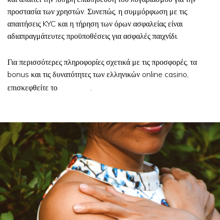
προστασία των χρηστών. Συνεπώς, η συμμόρφωση με τις
απαιτήσεις KYC και η τήρηση των όρων ασφαλείας είναι
αδιαπραγμάτευτες προϋποθέσεις για ασφαλές παιχνίδι.
Για περισσότερες πληροφορίες σχετικά με τις προσφορές, τα
bonus και τις δυνατότητες των ελληνικών online casino,
W4W
επισκεφθείτε το
.