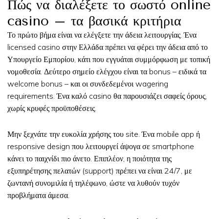
Πώς να διαλέξετε το σωστό online
casino – τα βασικά κριτήρια
Το πρώτο βήμα είναι να ελέγξετε την άδεια λειτουργίας. Ένα
licensed casino στην Ελλάδα πρέπει να φέρει την άδεια από το
Υπουργείο Εμπορίου, κάτι που εγγυάται συμμόρφωση με τοπική
νομοθεσία. Δεύτερο σημείο ελέγχου είναι τα bonus – ειδικά τα
welcome bonus – και οι συνδεδεμένοι wagering
requirements. Ένα καλό casino θα παρουσιάζει σαφείς όρους,
χωρίς κρυφές προϋποθέσεις.
Μην ξεχνάτε την ευκολία χρήσης του site. Ένα mobile app ή
responsive design που λειτουργεί άψογα σε smartphone
κάνει το παιχνίδι πιο άνετο. Επιπλέον, η ποιότητα της
εξυπηρέτησης πελατών (support) πρέπει να είναι 24/7, με
ζωντανή συνομιλία ή τηλέφωνο, ώστε να λυθούν τυχόν
προβλήματα άμεσα.