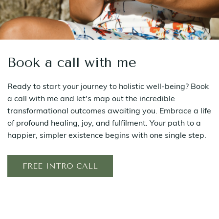
Book a call with me
Ready to start your journey to holistic well-being? Book
a
call with me and let's map out the incredible
transformational outcomes awaiting you.
Embrace a life
of profound healing, joy, and fulfilment. Your
path to a
happier, simpler existence begins with one single
step.
FREE INTRO CALL