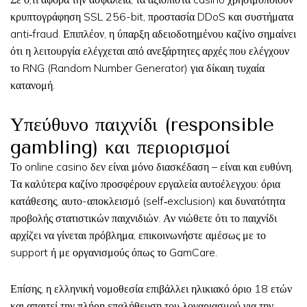
κρυπτογράφηση SSL 256-bit, προστασία DDoS και συστήματα
anti‑fraud. Επιπλέον, η ύπαρξη αδειοδοτημένου καζίνο σημαίνει
ότι η λειτουργία ελέγχεται από ανεξάρτητες αρχές που ελέγχουν
το RNG (Random Number Generator) για δίκαιη τυχαία
κατανομή.
Υπεύθυνο παιχνίδι (responsible
gambling) και περιορισμοί
Το online casino δεν είναι μόνο διασκέδαση – είναι και ευθύνη.
Τα καλύτερα καζίνο προσφέρουν εργαλεία αυτοέλεγχου: όρια
κατάθεσης, αυτο-αποκλεισμό (self‑exclusion) και δυνατότητα
προβολής στατιστικών παιχνιδιών. Αν νιώθετε ότι το παιχνίδι
αρχίζει να γίνεται πρόβλημα, επικοινωνήστε αμέσως με το
support ή με οργανισμούς όπως το GamCare.
Επίσης, η ελληνική νομοθεσία επιβάλλει ηλικιακό όριο 18 ετών
και απαιτεί την πλήρη επαλήθευση του λογαριασμού για την