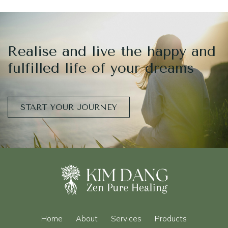
Realise and live the happy and
fulfilled life of your dreams
START YOUR JOURNEY
Home
About
Services
Products