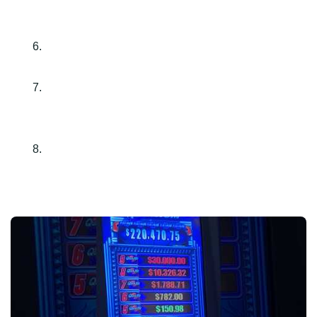
REQUIREMENTS ΚΑΙ ΠΏΣ ΝΑ
ΤΑ ΑΞΙΟΠΟΙΉΣΕΤΕ ΣΩΣΤΆ
LIVE CASINO, MOBILE APP
ΚΑΙ Η ΕΜΠΕΙΡΊΑ ΤΟΥ ΧΡΉΣΤΗ
ΕΞΥΠΗΡΈΤΗΣΗ ΠΕΛΑΤΏΝ
(SUPPORT) ΚΑΙ ΑΣΦΆΛΕΙΑ
(SECURITY)
ΥΠΕΎΘΥΝΟ ΠΑΙΧΝΊΔΙ
(RESPONSIBLE GAMBLING)
ΚΑΙ ΠΕΡΙΟΡΙΣΜΟΊ