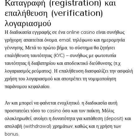
Καταγραφή (registration) και
επαλήθευση (verification)
λογαριασμού
Η διαδικασία εγγραφής σε ένα online casino είναι συνήθως
γρήγορη: απαιτείται όνομα, email, τηλέφωνο και ημερομηνία
γέννησης. Μετά το πρώτο βήμα, το σύστημα θα ζητήσει
επαλήθευση ταυτότητας (KYC) – συνήθως με φωτοτυπία
ταυτότητας ή διαβατηρίου και αποδεικτικό διεύθυνσης (π.χ.
λογαριασμός ρεύματος). Η επαλήθευση διασφαλίζει την ασφαλή
χρήση του λογαριασμού και αποτρέπει τη νομιμοποίηση
παράνομου κεφαλαίου.
Αν και μπορεί να φαίνεται ενοχλητικό, η διαδικασία αυτή
προστατεύει τόσο το casino όσο και τον παίκτη. Μόλις
ολοκληρωθεί, ανοίγει η δυνατότητα για κατάθεση (deposit) και
απολαβή (withdrawal) χρημάτων, καθώς και η χρήση των
bonus.