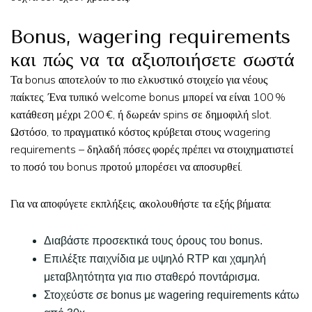
Bonus, wagering requirements
και πώς να τα αξιοποιήσετε σωστά
Τα bonus αποτελούν το πιο ελκυστικό στοιχείο για νέους
παίκτες. Ένα τυπικό welcome bonus μπορεί να είναι 100 %
κατάθεση μέχρι 200 €, ή δωρεάν spins σε δημοφιλή slot.
Ωστόσο, το πραγματικό κόστος κρύβεται στους wagering
requirements – δηλαδή πόσες φορές πρέπει να στοιχηματιστεί
το ποσό του bonus προτού μπορέσει να αποσυρθεί.
Για να αποφύγετε εκπλήξεις, ακολουθήστε τα εξής βήματα:
Διαβάστε προσεκτικά τους όρους του bonus.
Επιλέξτε παιχνίδια με υψηλό RTP και χαμηλή
μεταβλητότητα για πιο σταθερό ποντάρισμα.
Στοχεύστε σε bonus με wagering requirements κάτω