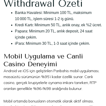
Withdrawal Özeti
Banka Havalesi: Minimum 100 TL, maksimum
10 000 TL, işlem süresi 1‑2 iş günü.
Kredi Kartı: Minimum 50 TL, anlık onay, ek %2 ücret.
Papara: Minimum 20 TL, anlık deposit, 24 saat
içinde çekim.
iPara: Minimum 30 TL, 1‑3 saat içinde çekim.
Mobil Uygulama ve Canlı
Casino Deneyimi
Android ve iOS için geliştirilen Paribahis mobil uygulaması,
masaüstü sürümünün %95’i kadar özellik sunar. Canlı
casino, gerçek krupiyelerle oynama imkanı tanırken, RTP
oranları genellikle %96‑%98 aralığında bulunur.
Mobil ortamda bonusların otomatik olarak aktif olması,