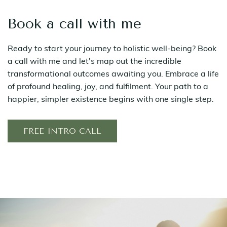
Book a call with me
Ready to start your journey to holistic well-being? Book
a
call with me and let's map out the incredible
transformational outcomes awaiting you.
Embrace a life
of profound healing, joy, and fulfilment. Your
path to a
happier, simpler existence begins with one single
step.
FREE INTRO CALL