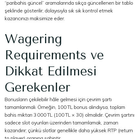
“paribahis güncel” aramalarında sıkça güncellenen bir tablo
şeklinde gösterilir; dolayısıyla sık sık kontrol etmek
kazancınızı maksimize eder.
Wagering
Requirements ve
Dikkat Edilmesi
Gerekenler
Bonusların çekilebilir hâle gelmesi için çevrim şartı
tamamlanmalı. Örneğin, 100 TL bonus alındıysa, toplam
bahis miktarı 3 000 TL (100 TL × 30) olmalıdır. Çevrim şartını
sadece slot oyunları üzerinden tamamlamak, zaman
kazandırır; çünkü slotlar genellikle daha yüksek RTP (return
to player) oranına sahiptir.