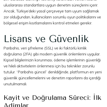
uluslararası standartlara uygun denetim süreçlerini içerir.
Ancak, Türkiye’deki yasal çerçeveye tam uyum sağlamak
zor olduğundan, kullanıcıların sorumlu oyun politikalarını ve
bölgesel erişim kısıtlamalarını kontrol etmeleri gerekir.
Lisans ve Güvenlik
Paribahis, veri şifreleme (SSL) ve iki faktörlü kimlik
doğrulama (2FA) gibi modern güvenlik önlemlerini uygular.
Kişisel bilgilerinizin korunması, ödeme işlemlerinin güvenliği
ve hileli aktivitelerin önlenmesi için bu teknikler zorunlu
tutulur. “Paribahis güncel” denildiğinde, platformun en yeni
güvenlik güncellemelerini ve denetim raporlarını da içerdiği
unutulmamalı.
Kayıt ve Doğrulama Süreci: İlk
Adımlar