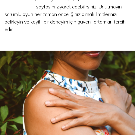
CASINO
sayfasını ziyaret edebilirsiniz. Unutmayın,
sorumlu oyun her zaman önceliğiniz olmalı; limitlerinizi
belirleyin ve keyifli bir deneyim için güvenli ortamları tercih
edin.