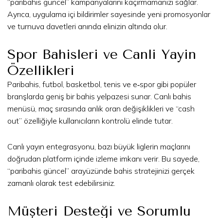
“paribahis güncel” kampanyalarını kaçırmamanızı sağlar.
Ayrıca, uygulama içi bildirimler sayesinde yeni promosyonlar
ve turnuva davetleri anında elinizin altında olur.
Spor Bahisleri ve Canlı Yayın
Özellikleri
Paribahis, futbol, basketbol, tenis ve e‑spor gibi popüler
branşlarda geniş bir bahis yelpazesi sunar. Canlı bahis
menüsü, maç sırasında anlık oran değişiklikleri ve “cash
out” özelliğiyle kullanıcıların kontrolü elinde tutar.
Canlı yayın entegrasyonu, bazı büyük liglerin maçlarını
doğrudan platform içinde izleme imkanı verir. Bu sayede,
“paribahis güncel” arayüzünde bahis stratejinizi gerçek
zamanlı olarak test edebilirsiniz.
Müşteri Desteği ve Sorumlu