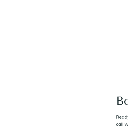
Bo
Ready
call 