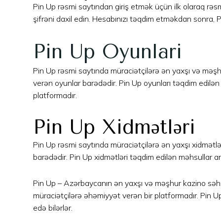
Pin Up rəsmi saytından giriş etmək üçün ilk olaraq rəs
şifrəni daxil edin. Hesabınızı təqdim etməkdan sonra, P
Pin Up Oyunları
Pin Up rəsmi saytında müraciətçilərə ən yaxşı və məşhur
verən oyunlar barədədir. Pin Up oyunları təqdim edilən
platformadır.
Pin Up Xidmətləri
Pin Up rəsmi saytında müraciətçilərə ən yaxşı xidmətl
barədədir. Pin Up xidmətləri təqdim edilən məhsullar 
Pin Up – Azərbaycanın ən yaxşı və məşhur kazino səhif
müraciətçilərə əhəmiyyət verən bir platformadır. Pin 
edə bilərlər.