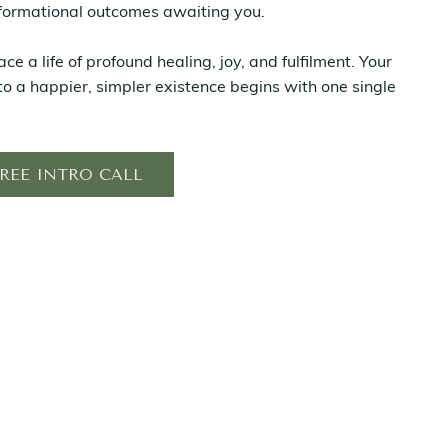
formational outcomes awaiting you.
ce a life of profound healing, joy, and fulfilment. Your
to a happier, simpler existence begins with one single
REE INTRO CALL