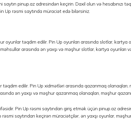
mi saytın pinup.az adresindən keçirin. Daxil olun və hesabınızı 
in Up rəsmi saytında müraciət edə bilərsiniz.
 oyunlar təqdim edilir. Pin Up oyunları arasında slotlar, kartya o
 məhsullar arasında ən yaxşı və məşhur slotlar, kartya oyunları v
ər təqdim edilir. Pin Up xidmətləri arasında qazanmaq olanaqları
arasında ən yaxşı və məşhur qazanmaq olanaqları, məşhur qazanm
əsidir. Pin Up rəsmi saytından giriş etmək üçün pinup.az adresi
Up rəsmi saytından keçirən müraciətçilər, ən yaxşı oyunlar, məşh