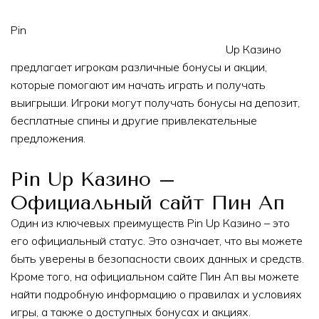
СКАЧАТЬ ПИН АП КАЗИНО
Pin
ОФИЦИАЛЬНЫЙ САЙТ
Up Казино
предлагает игрокам различные бонусы и акции,
которые помогают им начать играть и получать
выигрыши. Игроки могут получать бонусы на депозит,
бесплатные спины и другие привлекательные
предложения.
Pin Up Казино –
Официальный сайт Пин Ап
Один из ключевых преимуществ Pin Up Казино – это
его официальный статус. Это означает, что вы можете
быть уверены в безопасности своих данных и средств.
Кроме того, на официальном сайте Пин Ап вы можете
найти подробную информацию о правилах и условиях
игры, а также о доступных бонусах и акциях.