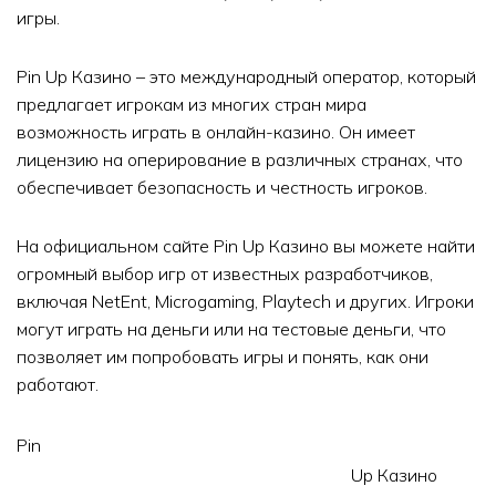
игры.
Pin Up Казино – это международный оператор, который
предлагает игрокам из многих стран мира
возможность играть в онлайн-казино. Он имеет
лицензию на оперирование в различных странах, что
обеспечивает безопасность и честность игроков.
На официальном сайте Pin Up Казино вы можете найти
огромный выбор игр от известных разработчиков,
включая NetEnt, Microgaming, Playtech и других. Игроки
могут играть на деньги или на тестовые деньги, что
позволяет им попробовать игры и понять, как они
работают.
СКАЧАТЬ ПИН АП КАЗИНО
Pin
ОФИЦИАЛЬНЫЙ САЙТ
Up Казино