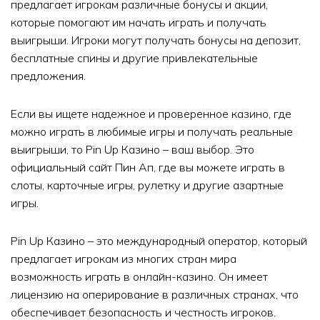
предлагает игрокам различные бонусы и акции,
которые помогают им начать играть и получать
выигрыши. Игроки могут получать бонусы на депозит,
бесплатные спины и другие привлекательные
предложения.
Если вы ищете надежное и проверенное казино, где
можно играть в любимые игры и получать реальные
выигрыши, то Pin Up Казино – ваш выбор. Это
официальный сайт Пин Ап, где вы можете играть в
слоты, карточные игры, рулетку и другие азартные
игры.
Pin Up Казино – это международный оператор, который
предлагает игрокам из многих стран мира
возможность играть в онлайн-казино. Он имеет
лицензию на оперирование в различных странах, что
обеспечивает безопасность и честность игроков.