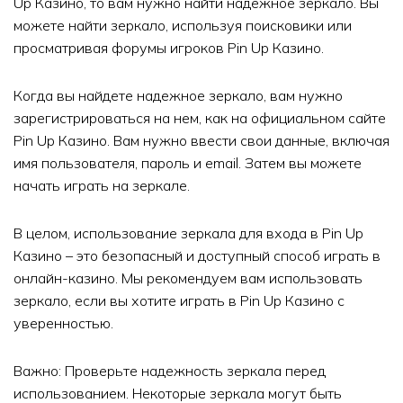
Up Казино, то вам нужно найти надежное зеркало. Вы
можете найти зеркало, используя поисковики или
просматривая форумы игроков Pin Up Казино.
Когда вы найдете надежное зеркало, вам нужно
зарегистрироваться на нем, как на официальном сайте
Pin Up Казино. Вам нужно ввести свои данные, включая
имя пользователя, пароль и email. Затем вы можете
начать играть на зеркале.
В целом, использование зеркала для входа в Pin Up
Казино – это безопасный и доступный способ играть в
онлайн-казино. Мы рекомендуем вам использовать
зеркало, если вы хотите играть в Pin Up Казино с
уверенностью.
Важно: Проверьте надежность зеркала перед
использованием. Некоторые зеркала могут быть