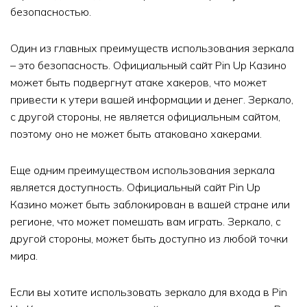
безопасностью.
Один из главных преимуществ использования зеркала
– это безопасность. Официальный сайт Pin Up Казино
может быть подвергнут атаке хакеров, что может
привести к утери вашей информации и денег. Зеркало,
с другой стороны, не является официальным сайтом,
поэтому оно не может быть атаковано хакерами.
Еще одним преимуществом использования зеркала
является доступность. Официальный сайт Pin Up
Казино может быть заблокирован в вашей стране или
регионе, что может помешать вам играть. Зеркало, с
другой стороны, может быть доступно из любой точки
мира.
Если вы хотите использовать зеркало для входа в Pin