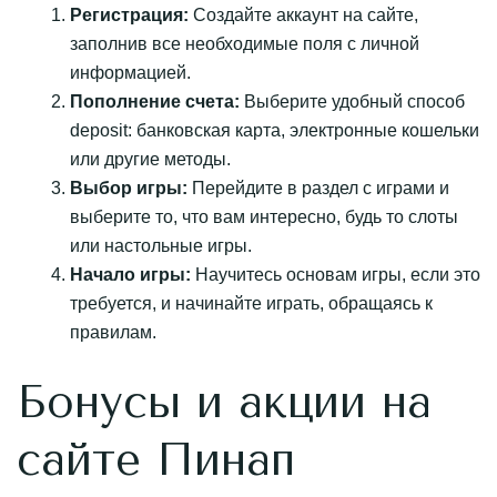
Регистрация:
Создайте аккаунт на сайте,
заполнив все необходимые поля с личной
информацией.
Пополнение счета:
Выберите удобный способ
deposit: банковская карта, электронные кошельки
или другие методы.
Выбор игры:
Перейдите в раздел с играми и
выберите то, что вам интересно, будь то слоты
или настольные игры.
Начало игры:
Научитесь основам игры, если это
требуется, и начинайте играть, обращаясь к
правилам.
Бонусы и акции на
сайте Пинап