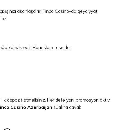
ıxışınızı asanlaşdırır. Pinco Casino-da qeydiyyat
niz.
mağa kömək edir. Bonuslar arasında:
ilk depozit etməlisiniz. Hər dəfə yeni promosyon aktiv
inco Casino Azerbaijan
sualına cavab