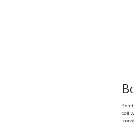
Bo
Ready
call 
trans