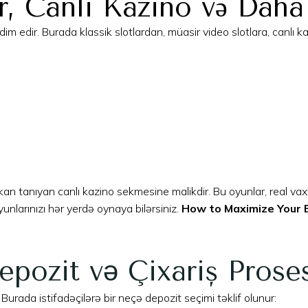
r, Canlı Kazino və Dah
m edir. Burada klassik slotlardan, müasir video slotlara, canlı k
imkan tanıyan canlı kazino sekmesine malikdir. Bu oyunlar, real va
yunlarınızı hər yerdə oynaya bilərsiniz.
How to Maximize Your E
epozit və Çıxarış Proses
 Burada istifadəçilərə bir neçə depozit seçimi təklif olunur: