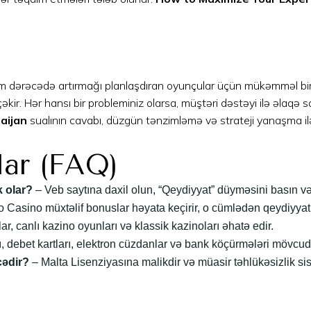
 dərəcədə artırmağı planlaşdıran oyunçular üçün mükəmməl bir p
t çəkir. Hər hansı bir probleminiz olarsa, müştəri dəstəyi ilə əla
aijan
sualının cavabı, düzgün tənzimləmə və strateji yanaşma 
lar (FAQ)
 olar?
– Veb saytına daxil olun, “Qeydiyyat” düyməsini basın v
o Casino müxtəlif bonuslar həyata keçirir, o cümlədən qeydiyyat
ar, canlı kazino oyunları və klassik kazinoları əhatə edir.
rı, debet kartları, elektron cüzdanlar və bank köçürmələri mövcud
cədir?
– Malta Lisenziyasına malikdir və müasir təhlükəsizlik sis