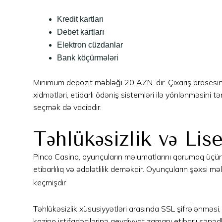
Kredit kartları
Debet kartları
Elektron cüzdanlar
Bank köçürmələri
Minimum depozit məbləği 20 AZN-dir. Çıxarış prosesində i
xidmətləri, etibarlı ödəniş sistemləri ilə yönlənməsini tə
seçmək də vacibdir.
Təhlükəsizlik və Lis
Pinco Casino, oyunçuların məlumatlarını qorumaq üçün m
etibarlılıq və ədalətlilik deməkdir. Oyunçuların şəxsi mə
WWW.TEXAS-WIENER.C
keçmişdir
Təhlükəsizlik xüsusiyyətləri arasında SSL şifrələnməsi, 
kazino istifadəçilərinə qeydiyyat zamanı etibarlı sənəd