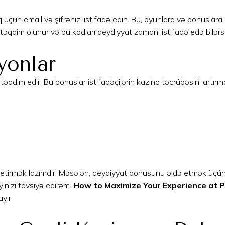
çün email və şifrənizi istifadə edin. Bu, oyunlara və bonuslara ç
qdim olunur və bu kodları qeydiyyat zamanı istifadə edə bilərsi
yonlar
əqdim edir. Bu bonuslar istifadəçilərin kazino təcrübəsini artır
yetirmək lazımdır. Məsələn, qeydiyyat bonusunu əldə etmək üçün 
inizi tövsiyə edirəm.
How to Maximize Your Experience at P
yır.