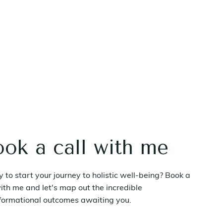
ok a call with me
 to start your journey to holistic well-being? Book a
with me and let's map out the incredible
formational outcomes awaiting you.