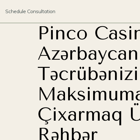
SKIP
TO
Schedule Consultation
CONTENT
Pinco Casi
Azərbaycan
Təcrübənizi
Maksimum
Çıxarmaq 
Rəhbər