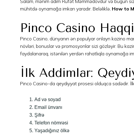
Salam, mənim adım Rüfət Məmmədovdur və bugün sizə P
mühitdə oynamağa imkan yaradır. Beləliklə,
How to M
Pinco Casino Haqq
Pinco Casino, dünyanın ən populyar onlayn kazino marka
növləri, bonuslar və promosyonlar sizi gözləyir. Bu k
faydalanaraq, istənilən yerdən rahatlıqla oynamağa imk
İlk Addımlar: Qeydi
Pinco Casino-da qeydiyyat prosesi olduqca sadədir. İl
Ad və soyad
Email ünvanı
Şifrə
Telefon nömrəsi
Yaşadığınız ölkə