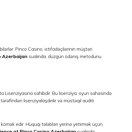
lərlər. Pinco Casino, istifadəçilərinin müştəri
o Azerbaijan
sualında, düzgün ödəniş metodunu
ta Lisenziyasına sahibdir. Bu lisenziya, oyun sahəsində
ərəfindən lisenziyalaşdırılır və müstəqil auditi
a kömək edir. Hüquqi tələbləri yerinə yetirmək üçün,
ience at Pinco Casino Azerbaijan
sualında,