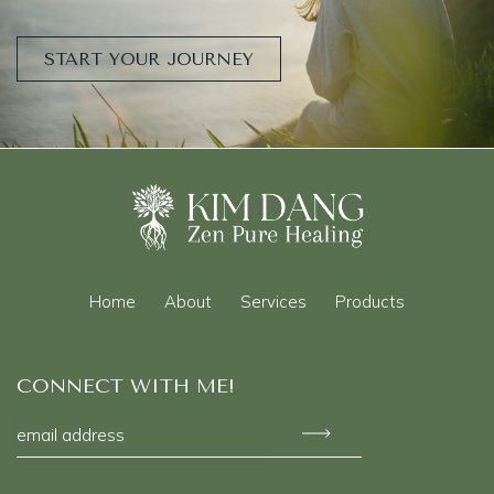
START YOUR JOURNEY
Home
About
Services
Products
CONNECT WITH ME!