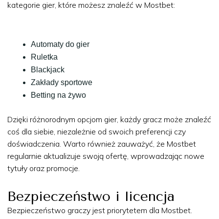
kategorie gier, które możesz znaleźć w Mostbet:
MOSTBET
Automaty do gier
Ruletka
Blackjack
Zakłady sportowe
Betting na żywo
Dzięki różnorodnym opcjom gier, każdy gracz może znaleźć
coś dla siebie, niezależnie od swoich preferencji czy
doświadczenia. Warto również zauważyć, że Mostbet
regularnie aktualizuje swoją ofertę, wprowadzając nowe
tytuły oraz promocje.
Bezpieczeństwo i licencja
Bezpieczeństwo graczy jest priorytetem dla Mostbet.