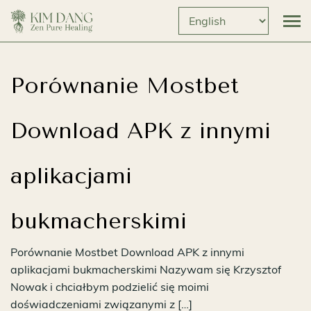
SKIP
TO
CONTENT
Porównanie Mostbet
Download APK z innymi
aplikacjami
bukmacherskimi
Porównanie Mostbet Download APK z innymi
aplikacjami bukmacherskimi Nazywam się Krzysztof
Nowak i chciałbym podzielić się moimi
doświadczeniami związanymi z […]