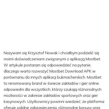
aplikacjami
bukmacherskim
Nazywam się Krzysztof Nowak i chciałbym podzielić się
moimi doświadczeniami związanymi z aplikacją Mostbet.
W artykule postaram się odpowiedzieć na pytanie,
dlaczego warto rozważyć Mostbet Download APK w
porównaniu do innych aplikacji bukmacherskich. Mostbet
to renomowany brand w świecie zakładów i gier online,
odpowiedni dla wszystkich, którzy szukają różnorodnych
możliwości w zakresie zakładów sportowych oraz gier
kasynowych. Użytkownicy powinni wiedzieć, że platforma
oferuje solidne zabezpieczenia, różnorodne bonusy oraz