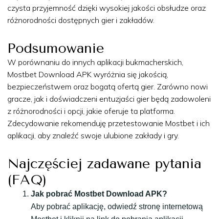
czysta przyjemność dzięki wysokiej jakości obsłudze oraz
różnorodności dostępnych gier i zakładów.
Podsumowanie
W porównaniu do innych aplikacji bukmacherskich,
Mostbet Download APK wyróżnia się jakością,
bezpieczeństwem oraz bogatą ofertą gier. Zarówno nowi
gracze, jak i doświadczeni entuzjaści gier będą zadowoleni
z różnorodności i opcji, jakie oferuje ta platforma.
Zdecydowanie rekomenduję przetestowanie Mostbet i ich
aplikacji, aby znaleźć swoje ulubione zakłady i gry.
Najczęściej zadawane pytania
(FAQ)
Jak pobrać Mostbet Download APK?
Aby pobrać aplikację, odwiedź stronę internetową