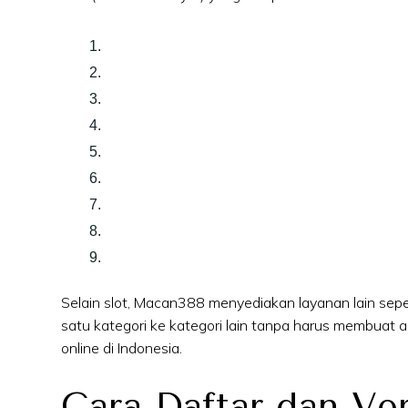
APA ITU MAHJONG WAYS 
CARA DAFTAR DAN VERIF
BONUS SELAMAT DATANG 
METODE PEMBAYARAN, DE
PENGALAMAN MOBILE DA
KEAMANAN, LISENSI, DA
FITUR LIVE CASINO DAN
PANDUAN PEMULA: MEMIL
KESIMPULAN & LANGKAH
Selain slot, Macan388 menyediakan layanan lain seper
satu kategori ke kategori lain tanpa harus membuat a
online di Indonesia.
Cara Daftar dan Ve