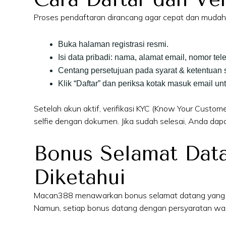
Proses pendaftaran dirancang agar cepat dan mudah. I
Buka halaman registrasi resmi.
Isi data pribadi: nama, alamat email, nomor tele
Centang persetujuan pada syarat & ketentuan se
Klik “Daftar” dan periksa kotak masuk email unt
Setelah akun aktif, verifikasi KYC (Know Your Custom
selfie dengan dokumen. Jika sudah selesai, Anda da
Bonus Selamat Data
Diketahui
Macan388 menawarkan bonus selamat datang yang cu
Namun, setiap bonus datang dengan persyaratan wag