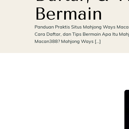
Bermain
Panduan Praktis Situs Mahjong Ways Maca
Cara Daftar, dan Tips Bermain Apa Itu Mah
Macan388? Mahjong Ways […]