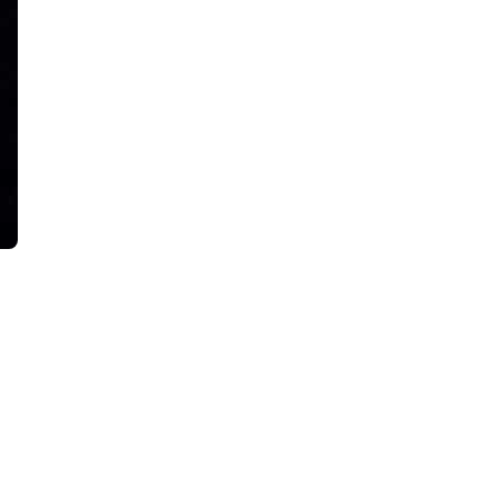
ong Ways
r, dan Tips