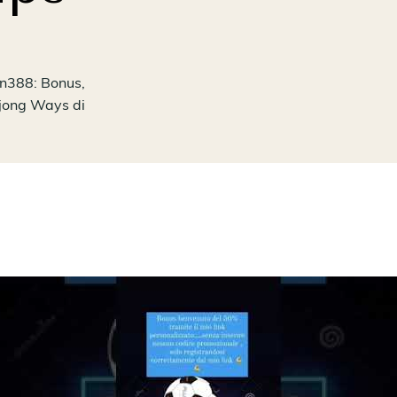
n388: Bonus,
jong Ways di