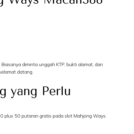
. Biasanya diminta unggah KTP, bukti alamat, dan
selamat datang.
g yang Perlu
plus 50 putaran gratis pada slot Mahjong Ways.