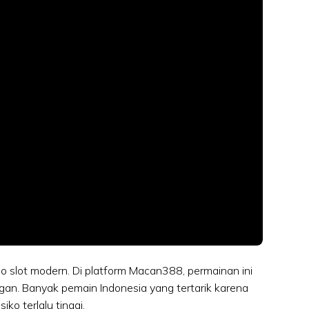
 slot modern. Di platform Macan388, permainan ini
an. Banyak pemain Indonesia yang tertarik karena
ko terlalu tinggi.