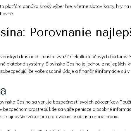
platfóra ponúka široký výber hre, včetne slotov, karty, hry na s
ábavné.
sína: Porovnanie najlep
ovenských kasínach, musíte zvážiť niekoľko klúčových faktorov. 
é platobné systémy. Slovinska Casino je jednou z najlepších, k
ky zabezpečujú, že vaše osobné údaje a finančné informácie sú v
ta
Slovinska Casino sa venuje bezpečnosti svojich zákazníkov. Pou
e v bezpečnom prostredí, kde sa vaše peniaze a osobné informáci
 s najnovším zákonom a pravidlami v oblasti online hrania.