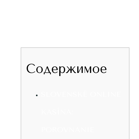
Содержимое
SLOVENSKÉ ONLINE
KASÍNA:
POROVNANIE