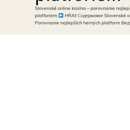
Slovenské online kasína – porovnanie najlep
platforiem
HRAť Содержимое Slovenské on
Porovnanie najlepších herných platform Bez
Slovenské on
najlepších h