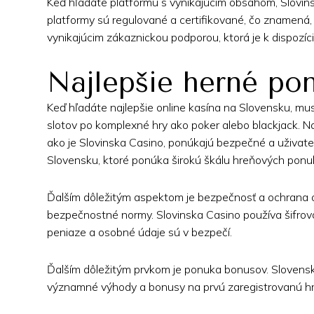
Keď hľadáte platformu s vynikajúcim obsahom, Slovinsk
platformy sú regulované a certifikované, čo znamená, 
vynikajúcim zákaznickou podporou, ktorá je k dispozíci
Najlepšie herné po
Keď hľadáte najlepšie online kasína na Slovensku, mus
slotov po komplexné hry ako poker alebo blackjack. N
ako je Slovinska Casino, ponúkajú bezpečné a uživatels
Slovensku, ktoré ponúka širokú škálu hreňových ponu
Ďalším dôležitým aspektom je bezpečnosť a ochrana os
bezpečnostné normy. Slovinska Casino používa šifrov
peniaze a osobné údaje sú v bezpečí.
Ďalším dôležitým prvkom je ponuka bonusov. Slovenské
významné výhody a bonusy na prvú zaregistrovanú hr