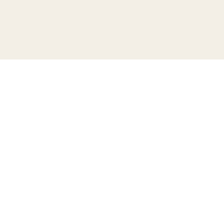
porovnanie
em