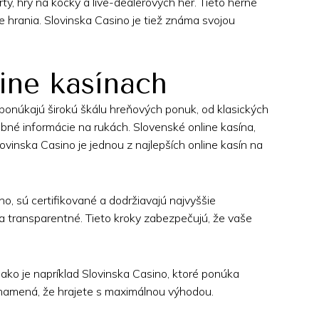
y, hry na kocky a live-dealerových her. Tieto herne
e hrania. Slovinska Casino je tiež známa svojou
ine kasínach
 ponúkajú širokú škálu hreňových ponuk, od klasických
bné informácie na rukách. Slovenské online kasína,
ovinska Casino je jednou z najlepších online kasín na
o, sú certifikované a dodržiavajú najvyššie
 transparentné. Tieto kroky zabezpečujú, že vaše
ako je napríklad Slovinska Casino, ktoré ponúka
znamená, že hrajete s maximálnou výhodou.