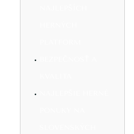
NAJLEPŠÍCH
HERNÝCH
PLATFORM
BEZPEČNOSŤ A
KVALITA
NAJLEPŠIE HERNÉ
PONUKY NA
SLOVENSKÝCH