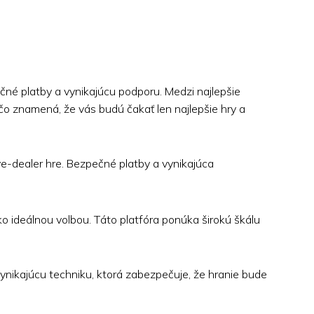
ečné platby a vynikajúcu podporu. Medzi najlepšie
čo znamená, že vás budú čakať len najlepšie hry a
ive-dealer hre. Bezpečné platby a vynikajúca
ko ideálnou volbou. Táto platfóra ponúka širokú škálu
ynikajúcu techniku, ktorá zabezpečuje, že hranie bude