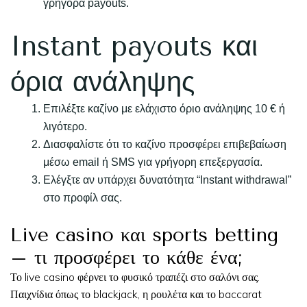
γρήγορα payouts.
Instant payouts και
όρια ανάληψης
Επιλέξτε καζίνο με ελάχιστο όριο ανάληψης 10 € ή
λιγότερο.
Διασφαλίστε ότι το καζίνο προσφέρει επιβεβαίωση
μέσω email ή SMS για γρήγορη επεξεργασία.
Ελέγξτε αν υπάρχει δυνατότητα “Instant withdrawal”
στο προφίλ σας.
Live casino και sports betting
– τι προσφέρει το κάθε ένα;
Το live casino φέρνει το φυσικό τραπέζι στο σαλόνι σας.
Παιχνίδια όπως το blackjack, η ρουλέτα και το baccarat