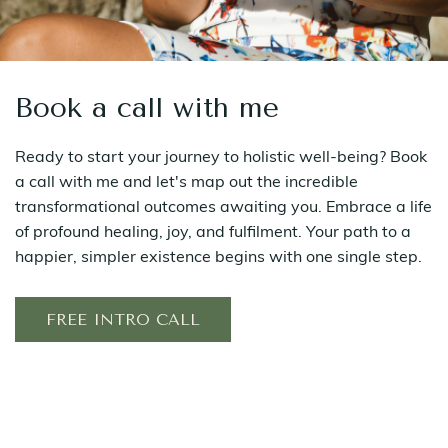
Book a call with me
Ready to start your journey to holistic well-being? Book
a
call with me and let's map out the incredible
transformational outcomes awaiting you.
Embrace a life
of profound healing, joy, and fulfilment. Your
path to a
happier, simpler existence begins with one single
step.
FREE INTRO CALL