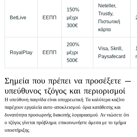
Neteller,
150%
Trustly,
BetLive
ΕΕΠΠ
μέχρι
Πιστωτική
300€
κάρτα
200%
Visa, Skrill,
RoyalPlay
ΕΕΠΠ
μέχρι
Paysafecard
500€
Σημεία που πρέπει να προσέξετε –
υπεύθυνος τζόγος και περιορισμοί
Η υπεύθυνη παιγνίδα είναι υποχρεωτική. Τα καλύτερα καζίνο
παρέχουν εργαλεία αυτο-αποκλεισμού, όρια κατάθεσης και
δυνατότητα προσωρινής διακοπής λογαριασμού. Αν νιώσετε ότι
ο τζόγος γίνεται πρόβλημα, επικοινωνήστε άμεσα με το τμήμα
υποστήριξης.