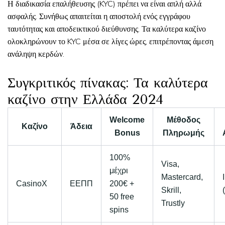
Η διαδικασία επαλήθευσης (KYC) πρέπει να είναι απλή αλλά
ασφαλής. Συνήθως απαιτείται η αποστολή ενός εγγράφου
ταυτότητας και αποδεικτικού διεύθυνσης. Τα καλύτερα καζίνο
ολοκληρώνουν το KYC μέσα σε λίγες ώρες, επιτρέποντας άμεση
ανάληψη κερδών.
Συγκριτικός πίνακας: Τα καλύτερα
καζίνο στην Ελλάδα 2024
Welcome
Μέθοδος
Καζίνο
Άδεια
Bonus
Πληρωμής
100%
Visa,
μέχρι
Mastercard,
CasinoX
ΕΕΠΠ
200€ +
Skrill,
50 free
Trustly
spins