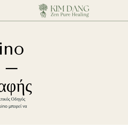
ino
α –
αφής
τικός Οδηγός
sino μπορεί να