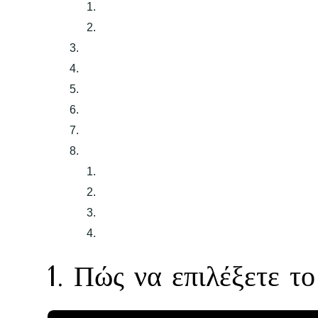
2.1 WELCOME BONUS Κ
2.2 ΠΡΟΣΦΟΡΈΣ ΧΩΡΊΣ Κ
3. ΜΈΘΟΔΟΙ ΚΑΤΆΘΕΣΗΣ ΚΑ
4. ΔΙΑΔΙΚΑΣΊΑ ΕΓΓΡΑΦΉΣ Κ
5. ΕΦΑΡΜΟΓΈΣ ΓΙΑ ΚΙΝΗΤ
6. ΥΠΟΣΤΉΡΙΞΗ ΠΕΛΑΤΏΝ 
7. ΥΠΕΎΘΥΝΟ ΠΑΙΧΝΊΔΙ – Ε
8. ΣΥΧΝΈΣ ΕΡΩΤΉΣΕΙΣ (FA
8.1 ΠΟΙΟ ΕΊΝΑΙ ΤΟ ΚΑΛ
8.2 ΠΌΣΟ ΓΡΉΓΟΡΑ ΜΠΟ
8.3 ΕΊΝΑΙ ΑΣΦΑΛΈΣ ΝΑ Χ
8.4 ΤΙ ΠΡΈΠΕΙ ΝΑ ΚΆΝΩ 
1. Πώς να επιλέξετε τ