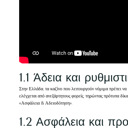
1.1 Άδεια και ρυθμιστ
Στην Ελλάδα, τα καζίνο που λειτουργούν νόμιμα πρέπει να
ελέγχεται από ανεξάρτητους φορείς, τηρώντας πρότυπα δίκα
«Ασφάλεια & Αδειοδότηση».
1.2 Ασφάλεια και πρ