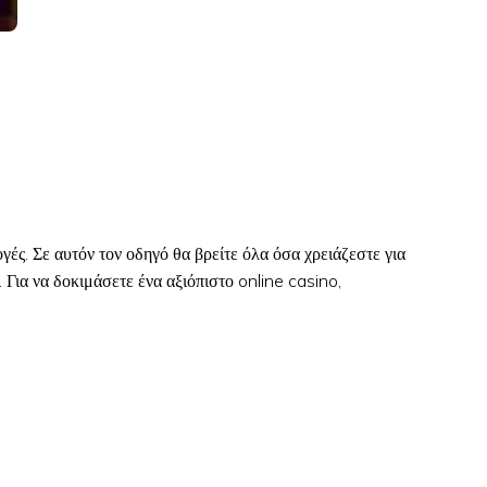
στην Ελλάδα
024
γές. Σε αυτόν τον οδηγό θα βρείτε όλα όσα χρειάζεστε για
 Για να δοκιμάσετε ένα αξιόπιστο online casino,
ΈΞΕΤΕ