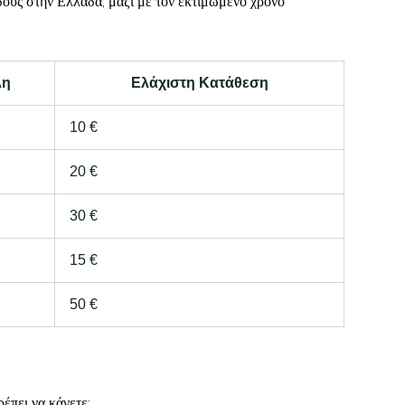
δους στην Ελλάδα, μαζί με τον εκτιμώμενο χρόνο
λη
Ελάχιστη Κατάθεση
10 €
20 €
30 €
15 €
50 €
έπει να κάνετε: