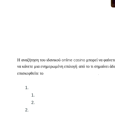
Τα Καλυτερα 
– Πρακτικός 
Η αναζήτηση του ιδανικού online casino μπορεί να φαίνετα
να κάνετε μια ενημερωμένη επιλογή: από το τι σημαίνει άδ
ONLINE CASINO
επισκεφθείτε το
.
1. ΠΏΣ ΝΑ ΕΠΙΛΈΞΕΤΕ ΤΟ 
1.1 ΆΔΕΙΑ ΚΑΙ ΡΥΘΜΙΣΤΙΚΌ
1.2 ΑΣΦΆΛΕΙΑ ΚΑΙ ΠΡΟΣ
2. ΚΑΛΎΤΕΡΑ BONUSES ΚΑ