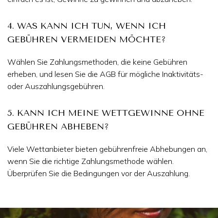
4. WAS KANN ICH TUN, WENN ICH
GEBÜHREN VERMEIDEN MÖCHTE?
Wählen Sie Zahlungsmethoden, die keine Gebühren
erheben, und lesen Sie die AGB für mögliche Inaktivitäts-
oder Auszahlungsgebühren.
5. KANN ICH MEINE WETTGEWINNE OHNE
GEBÜHREN ABHEBEN?
Viele Wettanbieter bieten gebührenfreie Abhebungen an,
wenn Sie die richtige Zahlungsmethode wählen.
Überprüfen Sie die Bedingungen vor der Auszahlung.