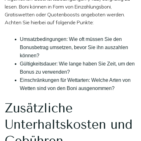
lesen. Boni können in Form von Einzahlungsboni,
Gratiswetten oder Quotenboosts angeboten werden.
Achten Sie hierbei auf folgende Punkte:
Umsatzbedingungen: Wie oft müssen Sie den
Bonusbetrag umsetzen, bevor Sie ihn auszahlen
können?
Gültigkeitsdauer: Wie lange haben Sie Zeit, um den
Bonus zu verwenden?
Einschränkungen für Wettarten: Welche Arten von
Wetten sind von den Boni ausgenommen?
Zusätzliche
Unterhaltskosten und
Gebühren