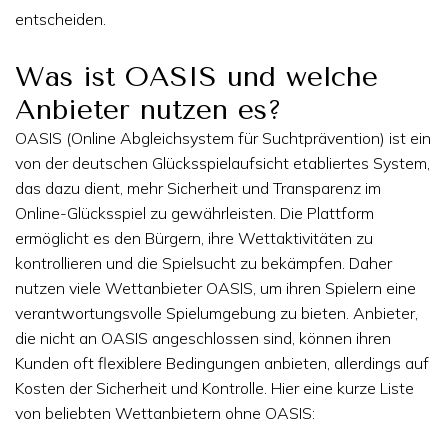
entscheiden.
Was ist OASIS und welche
Anbieter nutzen es?
OASIS (Online Abgleichsystem für Suchtprävention) ist ein
von der deutschen Glücksspielaufsicht etabliertes System,
das dazu dient, mehr Sicherheit und Transparenz im
Online-Glücksspiel zu gewährleisten. Die Plattform
ermöglicht es den Bürgern, ihre Wettaktivitäten zu
kontrollieren und die Spielsucht zu bekämpfen. Daher
nutzen viele Wettanbieter OASIS, um ihren Spielern eine
verantwortungsvolle Spielumgebung zu bieten. Anbieter,
die nicht an OASIS angeschlossen sind, können ihren
Kunden oft flexiblere Bedingungen anbieten, allerdings auf
Kosten der Sicherheit und Kontrolle. Hier eine kurze Liste
von beliebten Wettanbietern ohne OASIS: