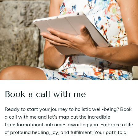
Book a call with me
Ready to start your journey to holistic well-being? Book
a
call with me and let's map out the incredible
transformational outcomes awaiting you.
Embrace a life
of profound healing, joy, and fulfilment. Your
path to a