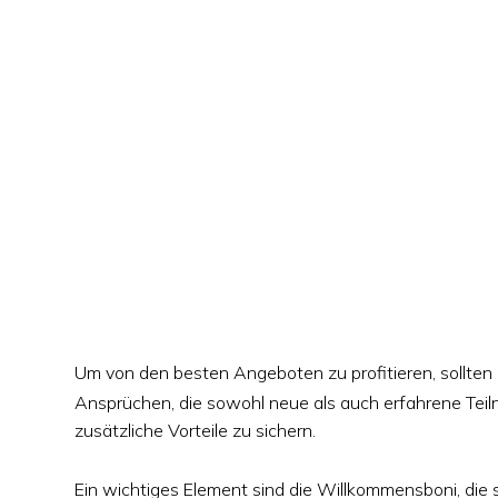
Um von den besten Angeboten zu profitieren, sollten 
Ansprüchen, die sowohl neue als auch erfahrene Tei
zusätzliche Vorteile zu sichern.
Ein wichtiges Element sind die Willkommensboni, die 