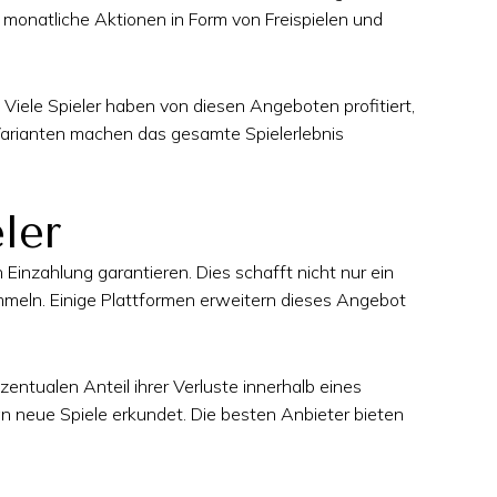
monatliche Aktionen in Form von Freispielen und
 Viele Spieler haben von diesen Angeboten profitiert,
Varianten machen das gesamte Spielerlebnis
ler
Einzahlung garantieren. Dies schafft nicht nur ein
mmeln. Einige Plattformen erweitern dieses Angebot
ntualen Anteil ihrer Verluste innerhalb eines
n neue Spiele erkundet. Die besten Anbieter bieten