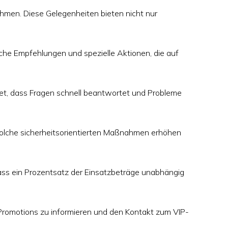
ehmen. Diese Gelegenheiten bieten nicht nur
iche Empfehlungen und spezielle Aktionen, die auf
et, dass Fragen schnell beantwortet und Probleme
 Solche sicherheitsorientierten Maßnahmen erhöhen
ass ein Prozentsatz der Einsatzbeträge unabhängig
 Promotions zu informieren und den Kontakt zum VIP-