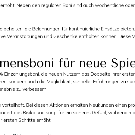
rhöht. Neben den regulären Boni sind auch wöchentliche oder 
behalten, die Belohnungen für kontinuierliche Einsätze bieten.
usive Veranstaltungen und Geschenke enthalten können. Diese 
mensboni für neue Spie
% Einzahlungsboni, die neuen Nutzern das Doppelte ihrer ersten 
en, sondern auch die Möglichkeit, schneller Erfahrungen zu sa
erlebnis zu verbessern.
rteilhaft. Bei diesen Aktionen erhalten Neukunden einen proze
dert das Risiko und sorgt für ein sicheres Gefühl, während ma
 ersten Schritte erhöht.