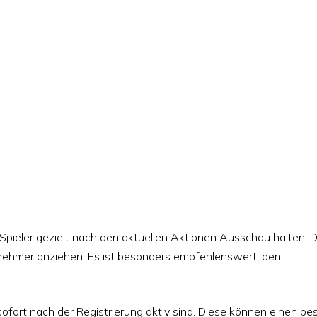
Spieler gezielt nach den aktuellen Aktionen Ausschau halten. D
VA
lnehmer anziehen. Es ist besonders empfehlenswert, den
sofort nach der Registrierung aktiv sind. Diese können einen b