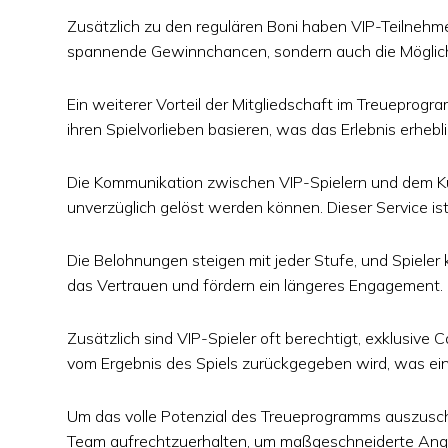
Zusätzlich zu den regulären Boni haben VIP-Teilnehme
spannende Gewinnchancen, sondern auch die Möglichk
Ein weiterer Vorteil der Mitgliedschaft im Treueprog
ihren Spielvorlieben basieren, was das Erlebnis erhebl
Die Kommunikation zwischen VIP-Spielern und dem Kun
unverzüglich gelöst werden können. Dieser Service is
Die Belohnungen steigen mit jeder Stufe, und Spiele
das Vertrauen und fördern ein längeres Engagement.
Zusätzlich sind VIP-Spieler oft berechtigt, exklusi
vom Ergebnis des Spiels zurückgegeben wird, was eine
Um das volle Potenzial des Treueprogramms auszuschöp
Team aufrechtzuerhalten, um maßgeschneiderte Ange