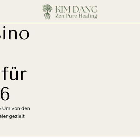
ino
für
26
26 Um von den
ler gezielt