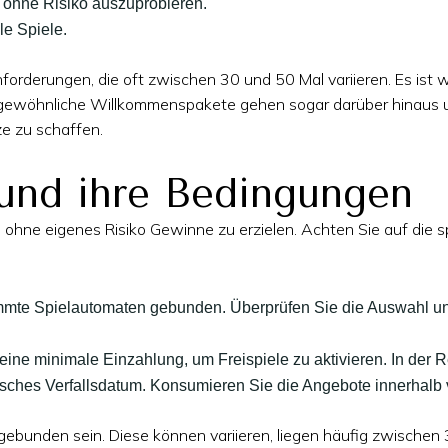
 ohne Risiko auszuprobieren.
le Spiele.
derungen, die oft zwischen 30 und 50 Mal variieren. Es ist wi
wöhnliche Willkommenspakete gehen sogar darüber hinaus un
ze zu schaffen.
 und ihre Bedingungen
 um ohne eigenes Risiko Gewinne zu erzielen. Achten Sie auf di
mmte Spielautomaten gebunden. Überprüfen Sie die Auswahl und
eine minimale Einzahlung, um Freispiele zu aktivieren. In der Re
isches Verfallsdatum. Konsumieren Sie die Angebote innerhalb vo
ebunden sein. Diese können variieren, liegen häufig zwischen 