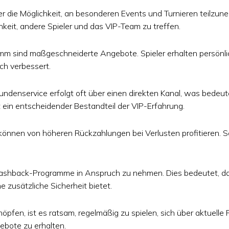
r die Möglichkeit, an besonderen Events und Turnieren teilzun
eit, andere Spieler und das VIP-Team zu treffen.
ramm sind maßgeschneiderte Angebote. Spieler erhalten persönl
ich verbessert.
denservice erfolgt oft über einen direkten Kanal, was bedeut
t ein entscheidender Bestandteil der VIP-Erfahrung.
r können von höheren Rückzahlungen bei Verlusten profitieren.
ve Cashback-Programme in Anspruch zu nehmen. Dies bedeutet, d
 zusätzliche Sicherheit bietet.
fen, ist es ratsam, regelmäßig zu spielen, sich über aktuelle
bote zu erhalten.