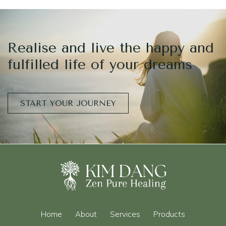
Realise and live the happy and
fulfilled life of your dreams
START YOUR JOURNEY
Home
About
Services
Products