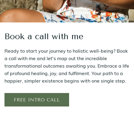
Book a call with me
Ready to start your journey to holistic well-being? Book
a
call with me and let's map out the incredible
transformational outcomes awaiting you.
Embrace a life
of profound healing, joy, and fulfilment. Your
path to a
happier, simpler existence begins with one single
step.
FREE INTRO CALL