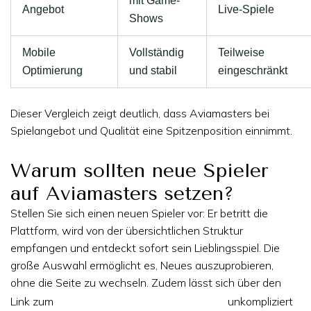
mit Game-
Angebot
Live-Spiele
Shows
Mobile
Vollständig
Teilweise
Optimierung
und stabil
eingeschränkt
Dieser Vergleich zeigt deutlich, dass Aviamasters bei
Spielangebot und Qualität eine Spitzenposition einnimmt.
Warum sollten neue Spieler
auf Aviamasters setzen?
Stellen Sie sich einen neuen Spieler vor: Er betritt die
Plattform, wird von der übersichtlichen Struktur
empfangen und entdeckt sofort sein Lieblingsspiel. Die
große Auswahl ermöglicht es, Neues auszuprobieren,
ohne die Seite zu wechseln. Zudem lässt sich über den
CASINO ASTROPAY
Link zum
unkompliziert