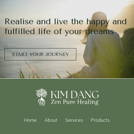
Realise and live the happy and
fulfilled life of your dreams
START YOUR JOURNEY
Home
About
Services
Products