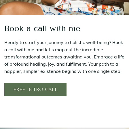
Book a call with me
Ready to start your journey to holistic well-being? Book
a
call with me and let's map out the incredible
transformational outcomes awaiting you.
Embrace a life
of profound healing, joy, and fulfilment. Your
path to a
happier, simpler existence begins with one single
step.
FREE INTRO CALL