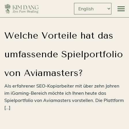
SKIP
TO
CONTENT
Welche Vorteile hat das
umfassende Spielportfolio
von Aviamasters?
Als erfahrener SEO-Kopiarbeiter mit über zehn Jahren
im iGaming-Bereich möchte ich Ihnen heute das
Spielportfolio von Aviamasters vorstellen. Die Plattform
[…]