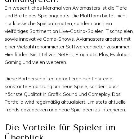
Ein wesentliches Merkmal von Aviamasters ist die Tiefe
und Breite des Spielangebots. Die Plattform bietet nicht
nur klassische Spielautomaten, sondern auch ein
vielfältiges Sortiment an Live-Casino-Spielen, Tischspielen,
sowie innovative Game-Shows. Aviamasters arbeitet mit
einer Vielzahl renommierter Softwareanbieter zusammen:
Hier finden Sie Titel von NetEnt, Pragmatic Play, Evolution
Gaming und vielen weiteren.
Diese Partnerschaften garantieren nicht nur eine
konstante Ergänzung um neue Spiele, sondern auch
höchste Qualität in Grafik, Sound und Gameplay. Das
Portfolio wird regelmäßig aktualisiert, um stets aktuelle
Trends abzudecken und neue Spielideen zu integrieren.
Die Vorteile für Spieler im
Überblick