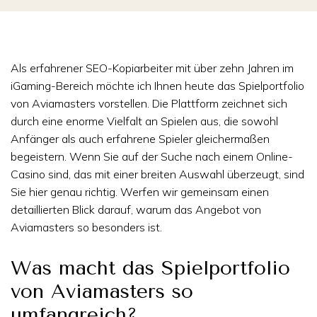
Als erfahrener SEO-Kopiarbeiter mit über zehn Jahren im
iGaming-Bereich möchte ich Ihnen heute das Spielportfolio
von Aviamasters vorstellen. Die Plattform zeichnet sich
durch eine enorme Vielfalt an Spielen aus, die sowohl
Anfänger als auch erfahrene Spieler gleichermaßen
begeistern. Wenn Sie auf der Suche nach einem Online-
Casino sind, das mit einer breiten Auswahl überzeugt, sind
Sie hier genau richtig. Werfen wir gemeinsam einen
detaillierten Blick darauf, warum das Angebot von
Aviamasters so besonders ist.
Was macht das Spielportfolio
von Aviamasters so
umfangreich?