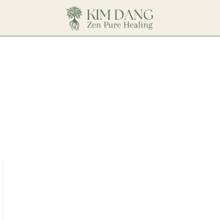
icens