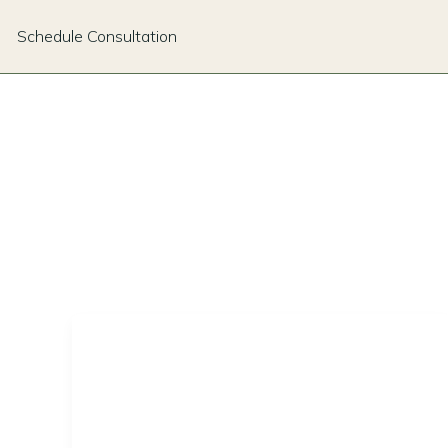
SKIP
TO
Schedule Consultation
CONTENT
casino utan svensk l
CASINO UTAN SVENSK LICENS
HUR MAN SPELAR PÅ