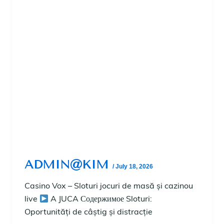
UNCATEGORIZED
CASINO VOX – SLOTURI
JOCURI DE MASĂ ȘI
CAZINOU LIVE
ADMIN@KIM
/
July 18, 2026
Casino Vox – Sloturi jocuri de masă și cazinou
live
A JUCA Содержимое Sloturi:
Oportunități de câștig și distracție