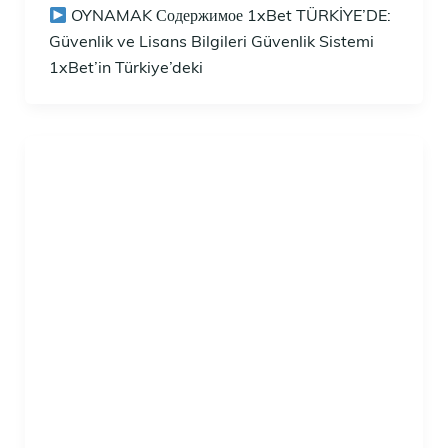
OYNAMAK Содержимое 1xBet TÜRKİYE’DE:
Güvenlik ve Lisans Bilgileri Güvenlik Sistemi
1xBet’in Türkiye’deki
UNCATEGORIZED
PIPER SPIN BONUS W
POLSCE – OFERTY
POWITALNE I PROGRAMY