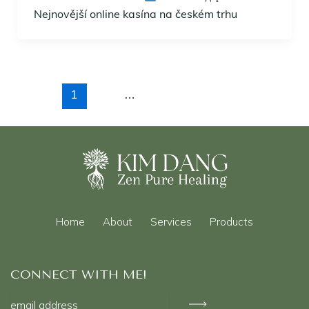
Nejnovější online kasína na českém trhu
Post
NEXT
→
1
2
…
69
pagination
Home
About
Services
Products
CONNECT WITH ME!