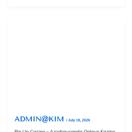
UNCATEGORIZED
PIN UP CASINO –
AZƏRBAYCANDA ONLAYN
KAZINO – GIRIŞ VƏ OYUN
ADMIN@KIM
/
July 18, 2026
Pin Up Casino – Azərbaycanda Onlayn Kazino