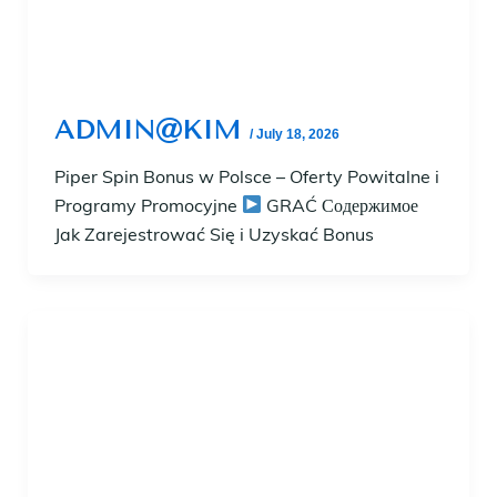
PROMOCYJNE
ADMIN@KIM
/
July 18, 2026
Piper Spin Bonus w Polsce – Oferty Powitalne i
Programy Promocyjne
GRAĆ Содержимое
Jak Zarejestrować Się i Uzyskać Bonus
UNCATEGORIZED
CASINO FONTAN DLA